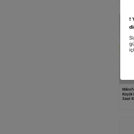
Mikrof
Küçük 
Saat K