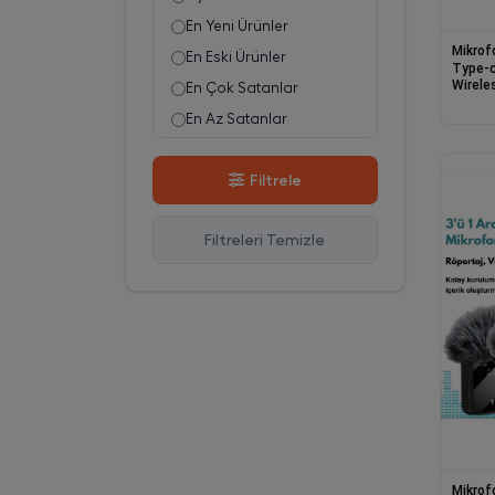
En Yeni Ürünler
Mikrof
En Eski Ürünler
Type-c
Wirele
En Çok Satanlar
Tiktok
Mikrof
En Az Satanlar
Stok Azalan
Filtrele
Stok Artan
En Çok Görüntülenen
Filtreleri Temizle
En Çok Favorilenen
İsim A-Z
İsim Z-A
Mikrof