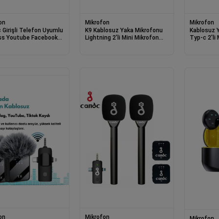
on
Mikrofon
Mikrofon
 Girişli Telefon Uyumlu
K9 Kablosuz Yaka Mikrofonu
Kablosuz 
ss Youtube Facebook
Lightning 2’li Mini Mikrofon
Typ-c 2’li
 Yayın Kablosuz Yaka
Youtube Tik Tok 2 Adet
onu
on
Mikrofon
Mikrofon