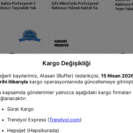
 Kalite Profesyonel 3
Çift Mikrofonlu Profosyonel
Kablosuz P
blosuz Taşınabilir Yaka
Kablosuz Yüksek Kaliteli Ses
Yayın Yaka
onu Tüylü
Kaydı Röportaj Mikrofonu
Kutu Mıkna
Lightning 
Mikrofon
Mikrofon
Tk-66 Karaoke Speaker
Mikrofon S
on
 Profesyonel Kablosuz
ikrofonu Typce
 Manyetik Klipsli