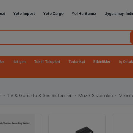
ezi
Yete Import
Yete Cargo
Yol Haritamız
Uygulamayı İndi
ler
İletişim
Teklif Talepleri
Tedarikçi
Etkinlikler
İş Ortak
r
TV & Görüntü & Ses Sistemleri
Müzik Sistemleri
Mikrof