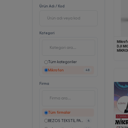
Ürün Adı / Kod
Kategori
Mikrof
DJI MI
MİKRO
CHARG
DIST G
Tüm kategoriler
Mikrofon
48
Firma
Tüm firmalar
BEZOS TEKSTİL PAZ.SAN.TİC.LTD.ŞTİ.
4