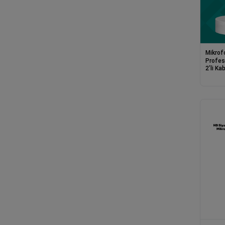
Mikrof
Profesy
2’li K
Seti