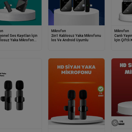
on
Mikrofon
Mikrofon
onel Ses Kayıtları İçin
2in1 Kablosuz Yaka Mikrofonu
Canlı Yayı
ablosuz Yaka Mikrofon
İos Ve Android Uyumlu
İçin Çiftl
Mikrofon