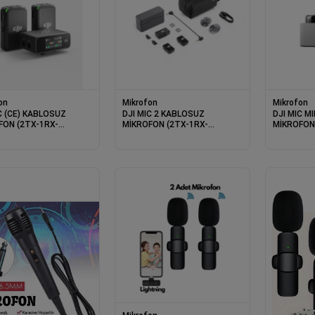
on
Mikrofon
Mikrofon
C (CE) KABLOSUZ
DJI MIC 2 KABLOSUZ
DJI MIC M
FON (2TX-1RX-
MİKROFON (2TX-1RX-
MİKROFON
ING CASE) (RESMI
CHARGING CASE) (RESMI
CHARGING 
ARANTILI)
DIST GARANTILI)
DIST GARA