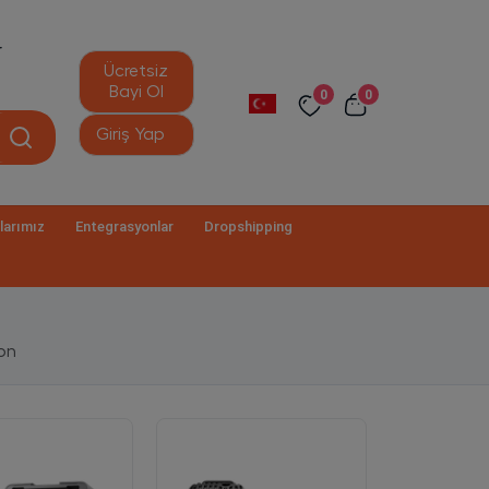
r
Ücretsiz
Bayi Ol
0
0
Giriş Yap
larımız
Entegrasyonlar
Dropshipping
on