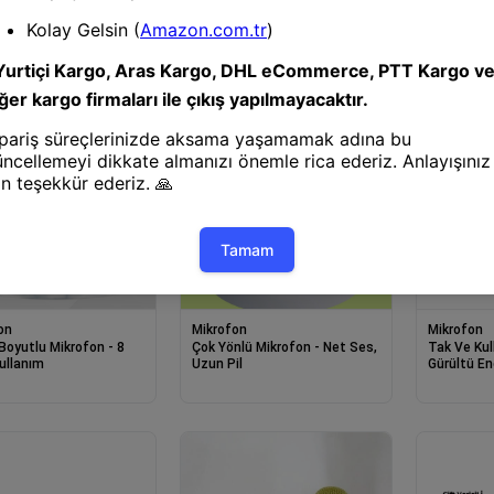
on
Mikrofon
Mikrofon
Boyutlu Mikrofon - 8
Çok Yönlü Mikrofon - Net Ses,
Tak Ve Kul
ullanım
Uzun Pil
Gürültü En