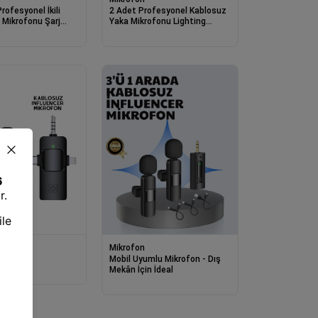
rofesyonel İkili
2 Adet Profesyonel Kablosuz
 Mikrofonu Şarj
Yaka Mikrofonu Lighting
tıslı Typce
Uyumlu Manyetik Klipsli
Çıkış Mikrofon
Mikrofon
eti
Mobil Uyumlu Mikrofon - Dış
Mekân İçin İdeal