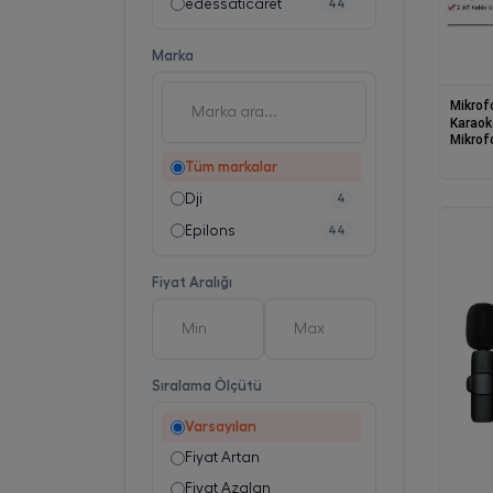
edessaticaret
44
Marka
Mikrof
Karaok
Mikrof
Mikrof
Tüm markalar
Dji
4
Epilons
44
Fiyat Aralığı
Sıralama Ölçütü
Varsayılan
Fiyat Artan
Fiyat Azalan