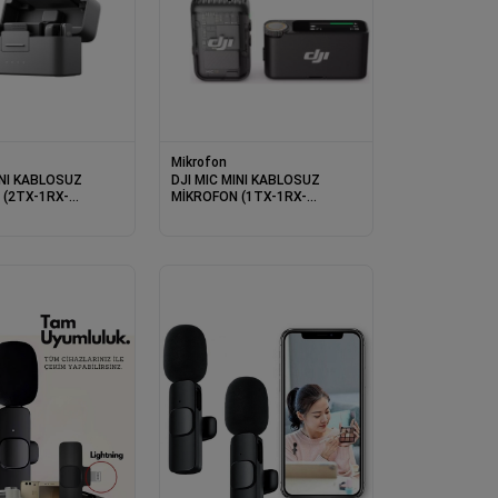
Mikrofon
INI KABLOSUZ
DJI MIC MINI KABLOSUZ
 (2TX-1RX-
MİKROFON (1TX-1RX-
CASE) (RESMI
CHARGING CASE) (RESMI
NTILI)
DIST GARANTILI)