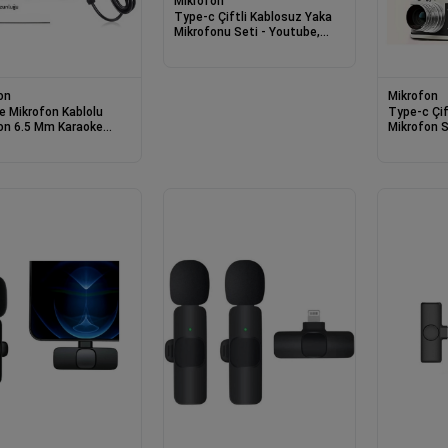
Mikrofon
Type-c Çiftli Kablosuz Yaka
Mikrofonu Seti - Youtube,
Tiktok, Vlog Ve Canlı Yayınlar
İçin Telefon Uyumlu Çift
Mikrofon
on
Mikrofon
e Mikrofon Kablolu
Type-c Çif
on 6.5 Mm Karaoke
Mikrofon S
onu
Canlı Yayı
Uyumlu