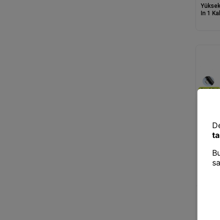
Yüksek
In 1 Ka
Mikrof
Mikrof
2 Adet
Yaka M
Uyumlu