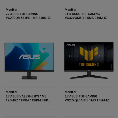
Monitör
Monitör
27 ASUS TUF GAMING
31.5 ASUS TUF GAMING
VG279QM5A IPS 1MS 240MHZ
VG32VQM5B 0.5MS 250MHZ
2XHDMI 1XDP FHD 1920X1080
2XHDMI 1XDP FHD 1920X1080
HOPARLÖR DÜŞÜK MAVİ IŞIK
HOPARLÖR FLICKER FREE
VESA SİYAH
CURVED VESA SİYAH
Monitör
Monitör
27 ASUS VA279HG IPS 1MS
27 ASUS TUF GAMING
120MHZ 1XVGA 1XHDMI FHD
VG279QE5A IPS 1MS 146MHZ
1920X1080 DÜŞÜK MAVİ IŞIK
1XHDMI 1XDP FHD 1920X1080
FLICKER-FREE VESA SİYAH
HOPARLÖR FLICKER-FREE VESA
SİYAH