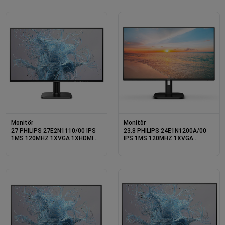
Monitör
Monitör
27 PHILIPS 27E2N1110/00 IPS
23.8 PHILIPS 24E1N1200A/00
1MS 120MHZ 1XVGA 1XHDMI
IPS 1MS 120MHZ 1XVGA
FHD 1920X1080 FLICKER-FREE
1XHDMI 1XDP HOPARLÖR
VESA SİYAH
FLICKER-FREE VESA SİYAH