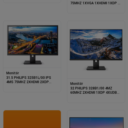
AYARI CURVED VESA SİYAH
75MHZ 1XVGA 1XHDMI 1XDP 2K
WQHD 2560X1440 FLICKER-
FREE FREESYNC YÜKSEKLİK
AYARI CURVED SİYAH
Monitör
31.5 PHILIPS 325B1L/00 IPS
4MS 75MHZ 2XHDMI 2XDP
Monitör
1XUSB-B QHD 2560X1440
32 PHILIPS 328B1/00 4MZ
HOPARLÖR YÜKSEKLİK AYARI
60MHZ 2XHDMI 1XDP 4XUDB
FLICKER-FREE VESA SİYAH
3.2 1XUSB-B 4K UHD
3840X2160 HOPARLÖR VESA
SİYAH