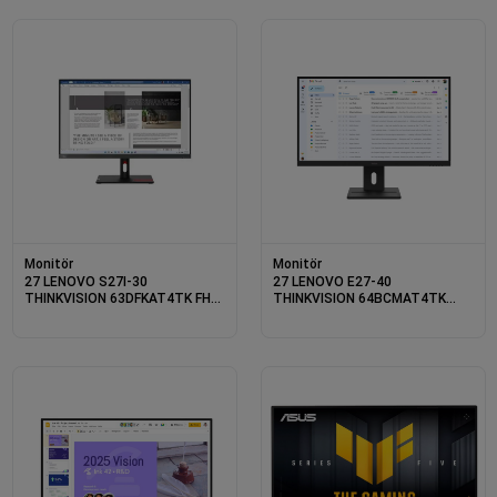
VESA SİYAH
PIVOT VESA SİYAH
Monitör
Monitör
27 LENOVO S27I-30
27 LENOVO E27-40
THINKVISION 63DFKAT4TK FHD
THINKVISION 64BCMAT4TK
4MS 100HZ HDMI+VGA WLED
4MS 100HZ HDMI+VGA WLED
MONITOR
PIVOT MONITOR