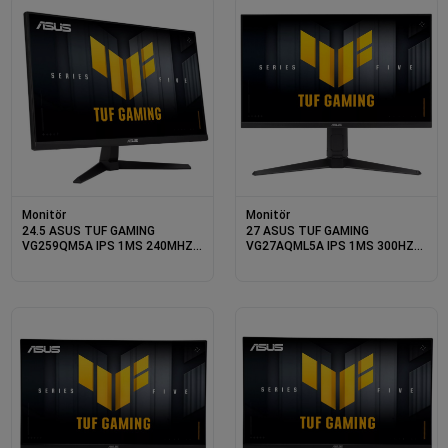
Monitör
Monitör
24.5 ASUS TUF GAMING
27 ASUS TUF GAMING
VG259QM5A IPS 1MS 240MHZ
VG27AQML5A IPS 1MS 300HZ
2XHDMI 1XDP FHD 1920X1080
2XHDMI 1XDP 1XUSB 2K
HOPARLÖR FLICKER-FREE VESA
2560X1440 HOPARLÖR PIVOT
SİYAH
VESA SİYAH