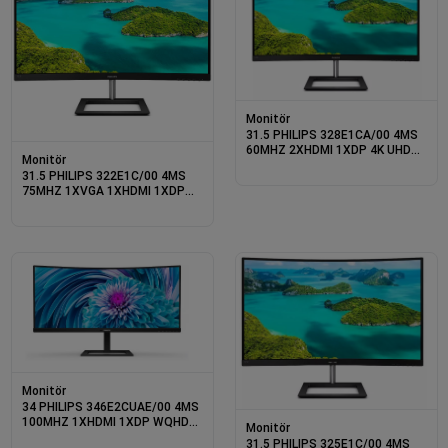
Monitör
31.5 PHILIPS 328E1CA/00 4MS
60MHZ 2XHDMI 1XDP 4K UHD
Monitör
3840X2160 HOPARLÖR
31.5 PHILIPS 322E1C/00 4MS
FLICKER-FREE DÜŞÜK MAVİ IŞIK
75MHZ 1XVGA 1XHDMI 1XDP
CURVED VESA SİYAH
FHD 1920X1080 CURVED VESA
SİYAH
Monitör
34 PHILIPS 346E2CUAE/00 4MS
100MHZ 1XHDMI 1XDP WQHD
Monitör
USB-C HOPARLÖR YÜKSEKLİK
31.5 PHILIPS 325E1C/00 4MS