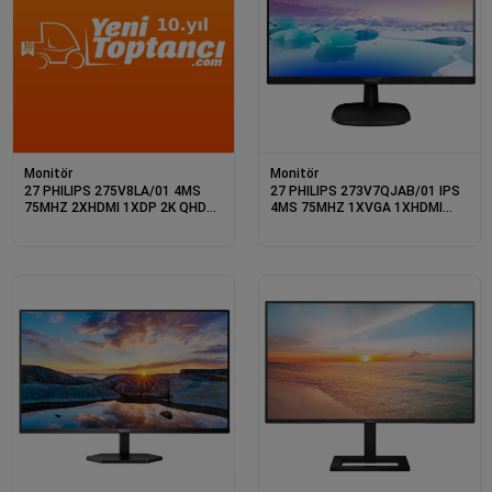
Monitör
Monitör
27 PHILIPS 275V8LA/01 4MS
27 PHILIPS 273V7QJAB/01 IPS
75MHZ 2XHDMI 1XDP 2K QHD
4MS 75MHZ 1XVGA 1XHDMI
2560X1440 HOPARLÖR
1XDP FHD 1920X1080
FLICKER-FREE DÜŞÜK MAVİ IŞIK
HOPARLÖR VESA SİYAH
VESA SİYAH