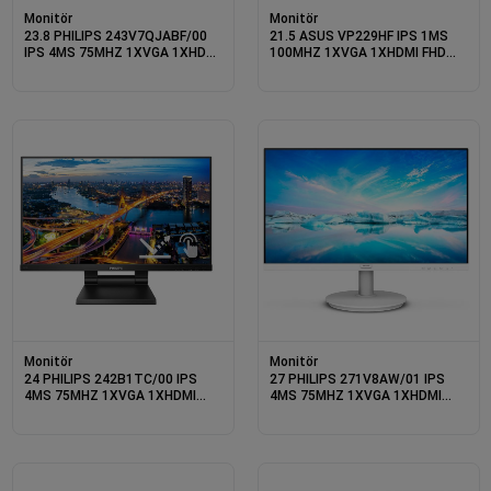
Monitör
Monitör
23.8 PHILIPS 243V7QJABF/00
21.5 ASUS VP229HF IPS 1MS
IPS 4MS 75MHZ 1XVGA 1XHDMI
100MHZ 1XVGA 1XHDMI FHD
1XDP FHD 1920X1080
1920X1080 ÇERÇEVESİZ VESA
HOPARLÖR FLICKER-FREE VESA
SİYAH
SİYAH
Monitör
Monitör
24 PHILIPS 242B1TC/00 IPS
27 PHILIPS 271V8AW/01 IPS
4MS 75MHZ 1XVGA 1XHDMI
4MS 75MHZ 1XVGA 1XHDMI
1XDP USB 3.2 FHD 1920X1080
FHD 1920X1080 HOPARLÖR
HOPARLÖR DOKUNMATİK
FLICKER-FREE VESA BEYAZ
EKRAN VESA