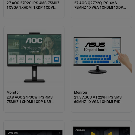
27 AOC 27P2Q IPS 4MS 75MHZ
27 AOC Q27P2Q IPS 4MS
1XVGA 1XHDMI 1XDP 1XDVI
75MHZ 1XVGA 1XHDMI 1XDP
FHD 1920X1080 HOPARLÖR
1XDVI 2K QHD 2560X1440
YÜKSEKLİK AYARI PIVOT VESA
HOPARLÖR YÜKSEKLİK AYARI
SİYAH
PIVOT VESA SİYAH
Monitör
Monitör
23.8 AOC 24P3CW IPS 4MS
21.5 ASUS VT229H IPS 5MS
75MHZ 1XHDMI 1XDP USB
60MHZ 1XVGA 1XHDMI FHD
TYPE-C RJ45 FHD 1920X1080
1920X1080 HOPARLÖR
WEBCAM HOPARLÖR
ÇERÇEVESİZ DÜŞÜK MAVİ IŞIK
ÇERÇEVESİZ PIVOT VESA
DOKUNMATİK EKRAN VESA
SİYAH