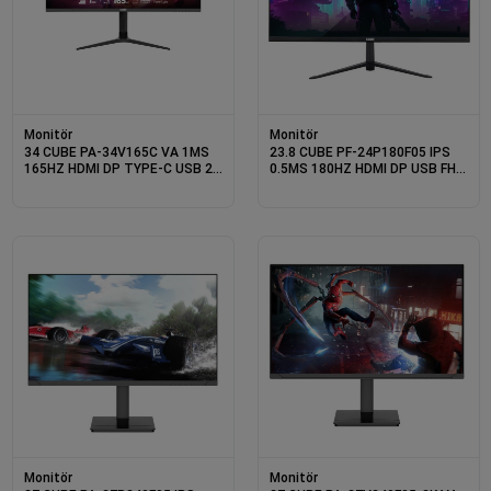
Monitör
Monitör
34 CUBE PA-34V165C VA 1MS
23.8 CUBE PF-24P180F05 IPS
165HZ HDMI DP TYPE-C USB 2K
0.5MS 180HZ HDMI DP USB FHD
WQHD 3440X1440 FREESYNC
1920X1080 SIYAH VESA
CURVED YUKSEKLIK AYARI VESA
GAMING SIFIR OLU PIXEL
RGB SIYAH GAMI
Monitör
Monitör