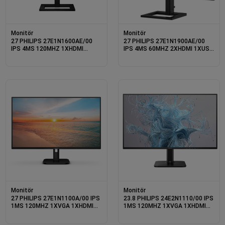
Monitör
Monitör
27 PHILIPS 27E1N1600AE/00
27 PHILIPS 27E1N1900AE/00
IPS 4MS 120MHZ 1XHDMI
IPS 4MS 60MHZ 2XHDMI 1XUSB
1XUSB TYPE-C 2K QHD
TYPE-C 4K UHD 3840X2160
2560X1440 HOPARLÖR
HOPARLÖR YÜKSEKLİK AYARI
YÜKSEKLİK AYARI VESA SİYAH
VESA SİYAH
Monitör
Monitör
27 PHILIPS 27E1N1100A/00 IPS
23.8 PHILIPS 24E2N1110/00 IPS
1MS 120MHZ 1XVGA 1XHDMI
1MS 120MHZ 1XVGA 1XHDMI
FHD 1920X1080 HOPARLÖR
FHD 1920X1080 FLICKER-FREE
FLICKER-FREE VESA SİYAH
VESA SİYAH