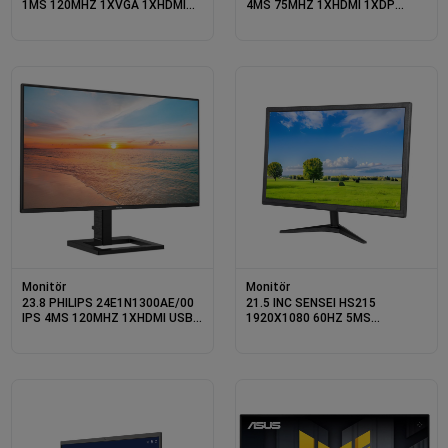
1MS 120MHZ 1XVGA 1XHDMI
4MS 75MHZ 1XHDMI 1XDP
1XDP FHD 1920X1080
1XDVI 2K QHD 2560X1440
HOPARLÖR FLICKER-FREE VESA
HOPARLÖR YÜKSEKLİK AYARI
SİYAH
FLICKER-FREE VESA
Monitör
Monitör
23.8 PHILIPS 24E1N1300AE/00
21.5 INC SENSEI HS215
IPS 4MS 120MHZ 1XHDMI USB-
1920X1080 60HZ 5MS
C FHD 1920X1080 HOPARLÖR
HDMI+VGA LED MONITOR
YÜKSEKLİK AYARI FLICKER-FREE
VESA