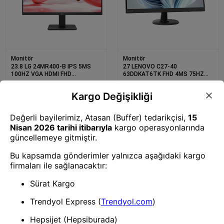
Monitör
Monitör
23.8 LG 24MR400-B IPS 5MS
27 LENOVO C27-40
100HZ VGA HDMI FHD
63DDKAT6TK FHD 4MS 75HZ
1920X1080 FREESYNC VESA
HDMI+VGA WLED MONITOR
SIYAH
Monitör
Monitör
21.5 LENOVO S22I-30
27 LENOVO T27-40