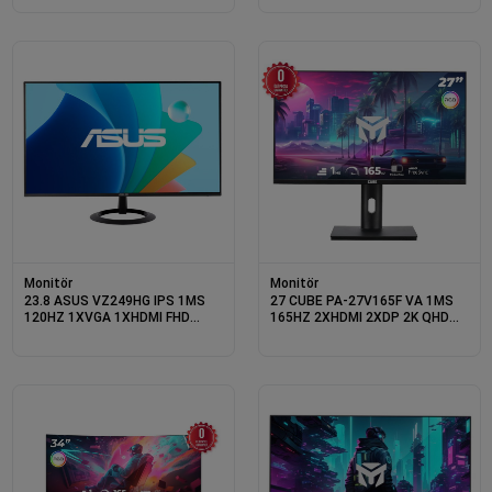
HOPARLÖR VESA
ÇERÇEVESİZ VESA SİYAH
Monitör
Monitör
23.8 ASUS VZ249HG IPS 1MS
27 CUBE PA-27V165F VA 1MS
120HZ 1XVGA 1XHDMI FHD
165HZ 2XHDMI 2XDP 2K QHD
1920X1080 FLICKER-FREE
2560X1440 FREESYNC
ÇERÇEVESİZ VESA SİYAH
YUKSEKLIK AYARI VESA PIVOT
RGB SIYAH SIFIR OLU PIX