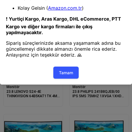
THINKVISION 63FCKATBTK FHD
THINKVISION 64A5MAT6TK
6MS 75HZ HDMI+VGA WLED
4MS 48HZ HDMI WLED PIVOT
MONITOR
MONITOR
Monitör
Monitör
23.8 LENOVO S24-4E
23.8 PHILIPS 241B8QJEB/00
THINKVISION 64B5KAT1TK 4MS
IPS 5MS 75MHZ 1XVGA 1XHDMI
100HZ HDMI+VGA WLED
1XDP 1XDVI FHD 1920X1080
MONITOR
USB HOPARLÖR YÜKSEKLİK
AYARI VESA SİYAH