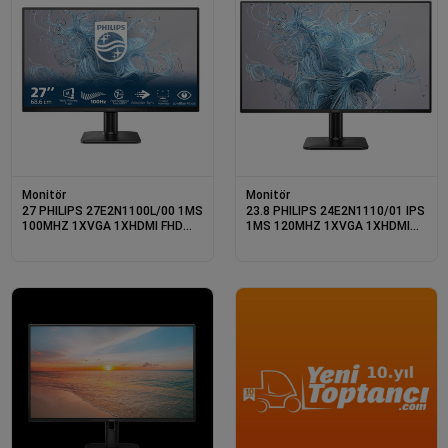
Monitör
Monitör
27 PHILIPS 27E2N1100L/00 1MS
23.8 PHILIPS 24E2N1110/01 IPS
100MHZ 1XVGA 1XHDMI FHD
1MS 120MHZ 1XVGA 1XHDMI
1920X1080 VESA SİYAH
FHD 1920X1080 FLICKER-FREE
VESA SİYAH