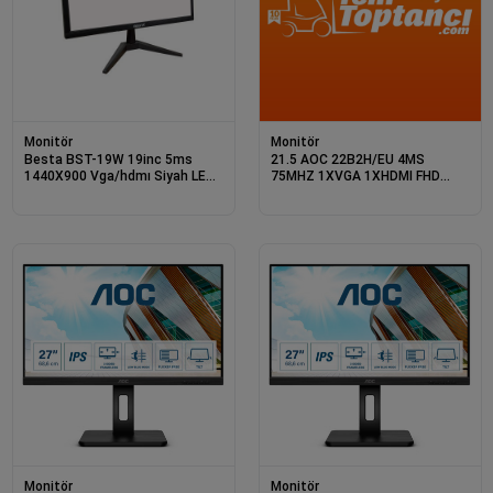
Monitör
Monitör
Besta BST-19W 19inc 5ms
21.5 AOC 22B2H/EU 4MS
1440X900 Vga/hdmı Siyah LED
75MHZ 1XVGA 1XHDMI FHD
Monitör
1920X1080 ÇERÇEVESİZ
FLICKER-FREE DÜŞÜK MAVİ IŞIK
VESA SİYAH
Monitör
Monitör