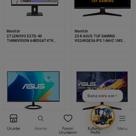
Monitör
Monitör
27 LENOVO E27Q-40
23.8 ASUS TUF GAMING
THINKVISION 64BDGAT4TK
VG249QE5A IPS 146HZ 1MS
4MS 100HZ HDMI+DP WLED
1XHDMI 1XDP FHD 1920X1080
MONITOR
HOPARLÖR FLICKER-FREE VESA
SİYAH
Bana soru sor
✕
Monitör
Monitör
Ürünler
Arama
Favori
Kullanıcı
Menu
23.8 ASUS VA249HG IPS 1MS
23.8 ASUS VY249HGR IPS 1MS
Ürünlerim
Profili
120MHZ 1XHDMI 1XVGA FHD
120MHZ 1XVGA 1XHDMI