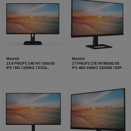
Monitör
Monitör
23.8 PHILIPS 24E1N1100A/00
27 PHILIPS 27E1N1800AE/00
IPS 1MS 120MHZ 1XVGA
IPS 4MS 60MHZ 2XHDMI 1XDP
1XHDMI FHD 1920X1080
4K UHD 3840X2160 HOPARLÖR
HOPARLÖR FLICKER-FREE VESA
YÜKSEKLİK AYARI VESA SİYAH
SİYAH