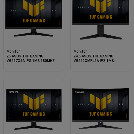
Monitör
Monitör
25 ASUS TUF GAMING
24.5 ASUS TUF GAMING
VG257Q5A IPS 1MS 180MHZ
VG259QMRL5A IPS 1MS
1XHDMI 2XDP FHD 1920X1080
310MHZ 1XHDMI 2XDP FHD
HOPARLÖR DÜŞÜK MAVİ IŞIK
1920X1080 HOPARLÖR
VESA SİYAH
YÜKSEKLİK AYARI PIVOT VESA
SİYAH