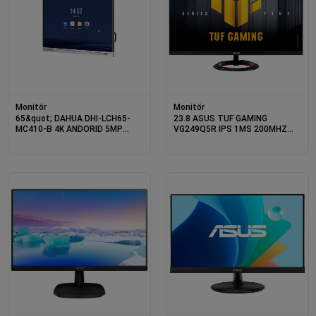
Monitör
Monitör
65&quot; DAHUA DHI-LCH65-
23.8 ASUS TUF GAMING
MC410-B 4K ANDORID 5MP
VG249Q5R IPS 1MS 200MHZ
KAMERA SMART INTERACTIVE
2XHDMI 1XDP FHD 1920X1080
WHITEBOARD DOKUNMATİK
HOPARLÖR VESA SİYAH
EKRAN