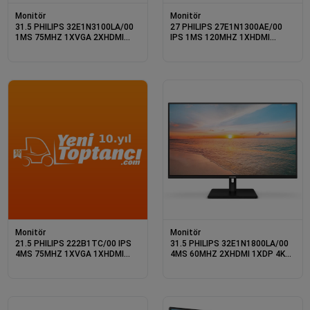
Monitör
Monitör
31.5 PHILIPS 32E1N3100LA/00
27 PHILIPS 27E1N1300AE/00
1MS 75MHZ 1XVGA 2XHDMI
IPS 1MS 120MHZ 1XHDMI
FHD 1920X1080 HOPARLÖR
1XUSB-C FHD 1920X1080
FLICKER-FREE VESA SİYAH
HOPARLÖR YÜKSEKLİK AYARI
VESA SİYAH
Monitör
Monitör
21.5 PHILIPS 222B1TC/00 IPS
31.5 PHILIPS 32E1N1800LA/00
4MS 75MHZ 1XVGA 1XHDMI
4MS 60MHZ 2XHDMI 1XDP 4K
1XDP 1XUSB 3.2 FHD
UHD 3840X2160 HOPARLÖR
1920X1080 HOPARLÖR
FLICKER-FREE DÜŞÜK MAVİ IŞIK
DOKUNMATİK EKRAN VESA
VESA SİYAH
SİYAH