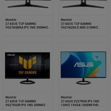
Monitör
Monitör
27 ASUS TUF GAMING
27 ASUS TUF GAMING
VG27AQM5A IPS 1MS 300MHZ
VG27AQ5A 0.3MS 210MHZ
2XHDMI 1XDP 1XUSB-C QHD
2XHDMI 1XDP USB QHD
2560X1440 HOPARLÖR PİVOT
2560X1440 HOPARLÖR FLICKER
VESA
FREE VESA SİYAH
Monitör
Monitör
27 ASUS TUF GAMING
27 ASUS VZ279HG IPS 1MS
VG279Q5R IPS 1MS 200MHZ
120HZ 1XVGA 1XHDMI FHD
2XHDMI 1XDP FHD 1920X1080
1920X1080 FLICKER-FREE