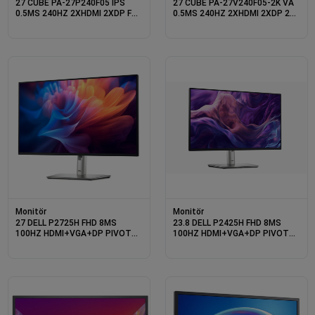
27 CUBE PA-27P240F05 IPS
27 CUBE PA-27V240F05-2K VA
0.5MS 240HZ 2XHDMI 2XDP FHD
0.5MS 240HZ 2XHDMI 2XDP 2K
1920X1080 FREESYNC
QHD 2560X1440 FREESYNC
YUKSEKLIK AYARI VESA PIVOT
YUKSEKLIK AYARI VESA PIVOT
RGB SIYAH GAMING
RGB SIYAH GAMING
Monitör
Monitör
27 DELL P2725H FHD 8MS
23.8 DELL P2425H FHD 8MS
100HZ HDMI+VGA+DP PIVOT
100HZ HDMI+VGA+DP PIVOT
LED MONITOR
IPS MONITOR