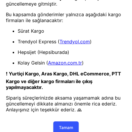
- Yenilik ve hızı keşfedin, işinizi
daha etkili ve verimli bir şekilde
yönetin!
Uygulamayı İndir
Uygulamayı İndir
App Store
Google Play
Hakkımızda
Akademi
Bilgi Merkezi
Yete Import
Yete Cargo
Yol Haritamız
Müşteri Hizmetleri
Blog