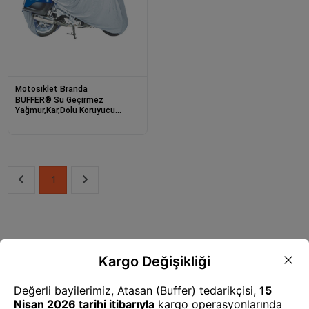
Motosiklet Branda
BUFFER® Su Geçirmez
Yağmur,Kar,Dolu Koruyucu
Motorsiklet Brandası - Örtüsü
1