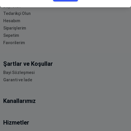
Bayi Olun
Tedarikçi Olun
Hesabım
Siparişlerim
Sepetim
Favorilerim
Şartlar ve Koşullar
Bayi Sözleşmesi
Garanti ve İade
Kanallarımız
Hizmetler