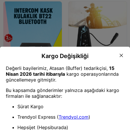
Motosiklet Kaskı
Bt22 Motosiklet Kask İçi
Bluetooth Kulaklık İnterkom
Destekli
Motosiklet Kaskı
Bluetooth Kask Kulaklığı
Intercom 5.0 Bluetooth Android
Ve İos Uyumlu