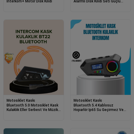
İnterkom+ Motor Disk Kilidi
Alarmlı Disk Kilidi Seti Güçlü
Ses Ve Güvenlik
Motosiklet Kaskı
Motosiklet Kaskı
Bluetooth 5.0 Motosiklet Kask
Bluetooth 5.4 Kablosuz
Kulaklık Eller Serbest Ve Müzik
Hoparlör Ip65 Su Geçirmez Ve
Özellikli
40 Saat Uzun Pil Ömürlü