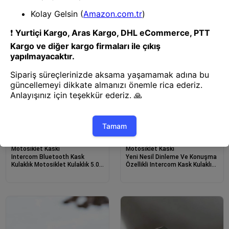
Motosiklet Kaskı
Motosiklet Kaskı
Intercom Bluetooth Kask
Yeni Nesil Dinleme Ve Konuşma
Kulaklık Motosiklet Kulaklık 5.0
Özellikli Intercom Kask Kulaklığı
Bluetooth
5.0 Bluetooth