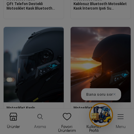
Çift Telefon Destekli
Kablosuz Bluetooth Motosiklet
Motosiklet Kask Bluetooth
Kask İntercom Ipx6 Su
Kulaklık
Geçirmez
Bana soru sor
✕
Motosiklet Kaskı
Motosiklet Kaskı
Bt22 İntercom
15 20 Saat Müzik Süreli Kask İçi
Bluetooth Kulaklık
Ürünler
Arama
Favori
Kullanıcı
Menu
Ürünlerim
Profili