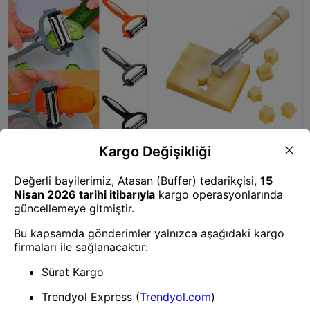
Mutfak Bıçakları
Mutfak Bıçakları
BUFFER® 3 Başlıklı Paslanmaz
BUFFER® Yıldız Şekilli Dekoratif
Çelik Kabuk Soyacağı Jülyen
Peynir Kaşar Kesici Metal Bıçak
Doğrayıcı Bıçak
2li Set