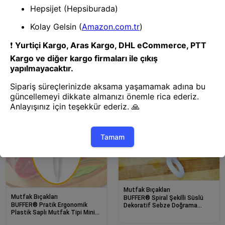
Mutfak Bıçakları
Mutfak Bıçakları
BUFFER® Kalp Şekilli Dekoratif
BUFFER® Paslanmaz Çelik
Peynir Kaşar Kesici Metal Bıçak
Meyve Sebze Kesme Makası
Çoklu Doğrama Makası
Mutfak Bıçakları
Mutfak Bıçakları
BUFFER® Spiral Şekilli Süslü
BUFFER® Pratik Ergonomik
Dekoratif Sebze Doğrama
Plastik Saplı Mutfak Tipi Mini
Şekillendirme Bıçağı
Boy Satır Bıçak