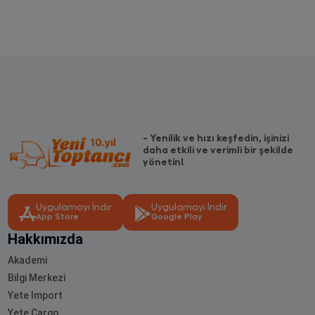
- Yenilik ve hızı keşfedin, işinizi
daha etkili ve verimli bir şekilde
yönetin!
Uygulamayı İndir
Uygulamayı İndir
App Store
Google Play
Hakkımızda
Akademi
Bilgi Merkezi
Yete Import
Yete Cargo