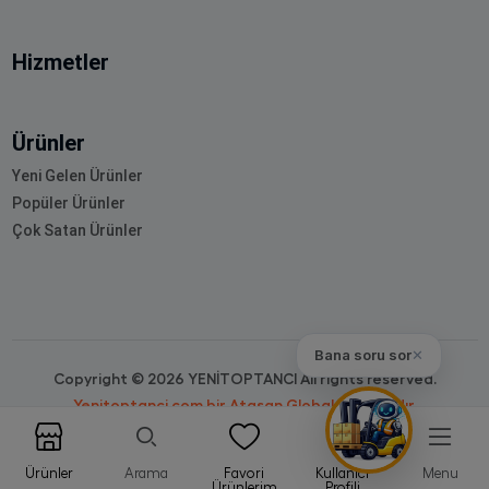
Hizmetler
Ürünler
Yeni Gelen Ürünler
Popüler Ürünler
Çok Satan Ürünler
Bana soru sor
✕
Copyright © 2026 YENİTOPTANCI All rights reserved.
Yenitoptanci.com bir Atasan Global markasıdır.
Ürünler
Arama
Favori
Kullanıcı
Menu
Ürünlerim
Profili