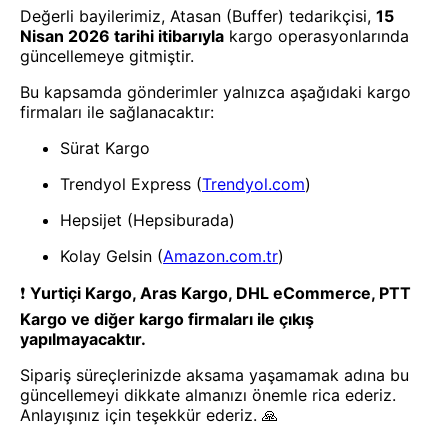
- Yenilik ve hızı keşfedin, işinizi
daha etkili ve verimli bir şekilde
yönetin!
Uygulamayı İndir
Uygulamayı İndir
App Store
Google Play
Hakkımızda
Akademi
Bilgi Merkezi
Yete Import
Yete Cargo
Yol Haritamız