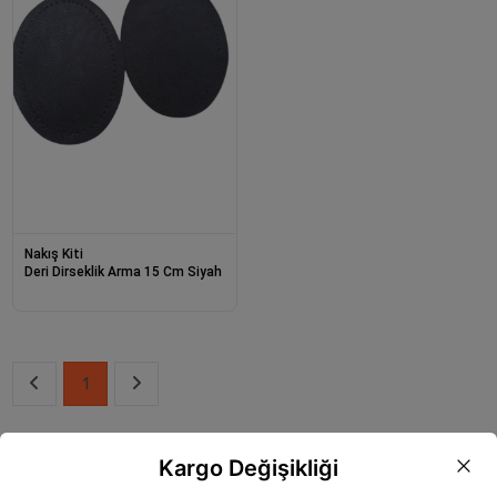
Nakış Kiti
Deri Dirseklik Arma 15 Cm Siyah
1