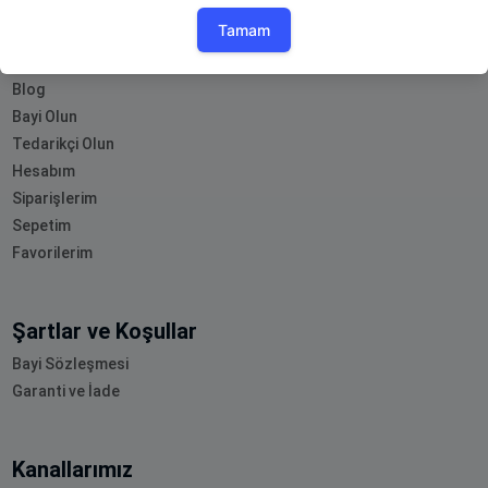
Müşteri Hizmetleri
Blog
Bayi Olun
Tedarikçi Olun
Hesabım
Siparişlerim
Sepetim
Favorilerim
Şartlar ve Koşullar
Bayi Sözleşmesi
Garanti ve İade
Kanallarımız