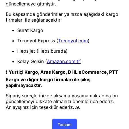
- Yenilik ve hızı keşfedin, işinizi
daha etkili ve verimli bir şekilde
yönetin!
Uygulamayı İndir
Uygulamayı İndir
App Store
Google Play
Hakkımızda
Akademi
Bilgi Merkezi
Yete Import
Yete Cargo
Yol Haritamız
Müşteri Hizmetleri
Blog