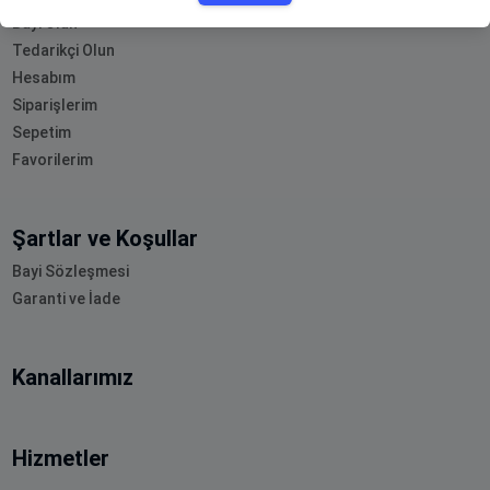
Bayi Olun
Tedarikçi Olun
Hesabım
Siparişlerim
Sepetim
Favorilerim
Şartlar ve Koşullar
Bayi Sözleşmesi
Garanti ve İade
Kanallarımız
Hizmetler