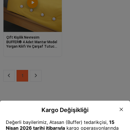
Çift Kişilik Nevresim
BUFFER® 4 Adet Mantar Model
Yorgan Kılıfı Ve Çarşaf Tutucu
Sabitleyici
1