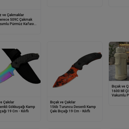
Baskül Ter
 ve Çakmaklar
erece 509C Çakmak
yumlu Pürmüz Kafası
 Mereng Yapımı İçin
 Başlığı
Bıçak ve Ç
1600 Ml Çi
Vakumlu P
Termos Al
e Çakılar
Bıçak ve Çakılar
enkli Gökkuşağı Kamp
156b Turuncu Desenli Kamp
çağı 19 Cm - Kılıflı
Çakı Bıçağı 19 Cm - Kılıflı