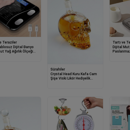
e Teraziler
Tartı ve Te
Kablosuz Dijital Banyo
Dijital Mu
ut Yağ Ağırlık Ölçeği
Paslanmaz 
 Kompozisyonu
Lcd Ağırlık
örü Bluetoothlu Tartı
Pişirme Öl
Sürahiler
Crystal Head Kuru Kafa Cam
Şişe Viski Likör Hediyelik
Sürahi (550 ML)