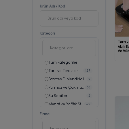
Ürün Adı / Kod
Kategori
Tartı v
Akıllı 
Ve Vüc
Vücut
Analiz
Tüm kategoriler
Tartı ve Teraziler
127
Patates Dinlendiriciler
9
Pürmüz ve Çakmaklar
55
Su Sebilleri
2
Menaj ve Yağlık Sirkelik Takımları
49
Sürahiler
18
Firma
Süzgeçli Gastronom Küvetler
73