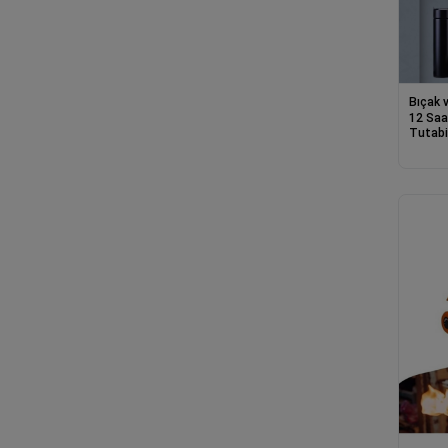
Bıçak v
12 Saa
Tutabi