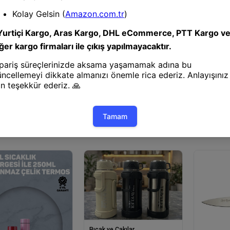
Bıçak ve Ç
111 Rambo
Ahşap Meta
e Çakılar
Bıçak ve Çakılar
rv İnkosi Çakı 18 Cm
1012bk İnkosi Çakı 18 Cm
 Kemerlikli
Manuel, Kemerlikli
Bıçak ve Çakılar