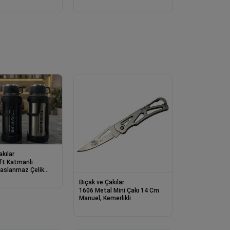
azi Tartı
akılar
ft Katmanlı
aslanmaz Çelik
k4640
Bıçak ve Çakılar
1606 Metal Mini Çakı 14 Cm
Manuel, Kemerlikli