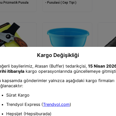
u Pri̇zmati̇k Pusula
- Pusulasi ( Cep Tipi )
Süzgeçli Gastronom Küvetler
1 No Badya-25848
e Çakılar
zme Kamp Bıçak 16
şap Sap, Özel Kılıflı
Bıçak ve Ç
-10 Derec
Kamp Gezi Uyku Tulum
(210x70 C