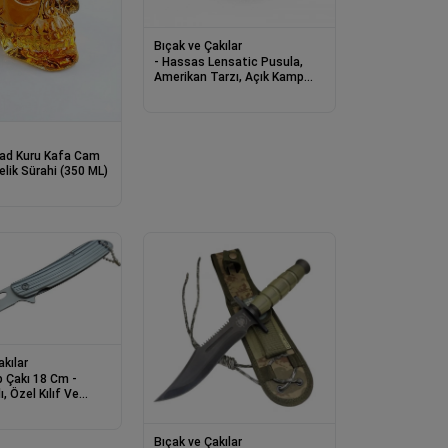
Bıçak ve Çakılar
- Hassas Lensatic Pusula,
Amerikan Tarzı, Açık Kamp
Yürüyüş Survival Için
ead Kuru Kafa Cam
ediyelik Sürahi (350 ML)
akılar
 Çakı 18 Cm -
, Özel Kılıf Ve
a
Bıçak ve Çakılar