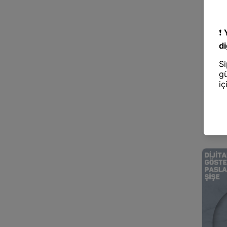
Bıçak v
1012 B
Manuel,