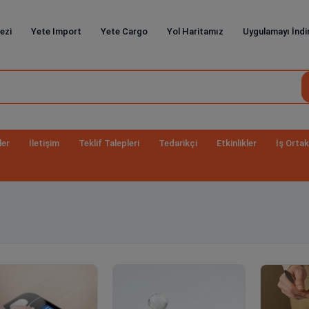
ezi
Yete Import
Yete Cargo
Yol Haritamız
Uygulamayı İndi
ler
İletişim
Teklif Talepleri
Tedarikçi
Etkinlikler
İş Ortak