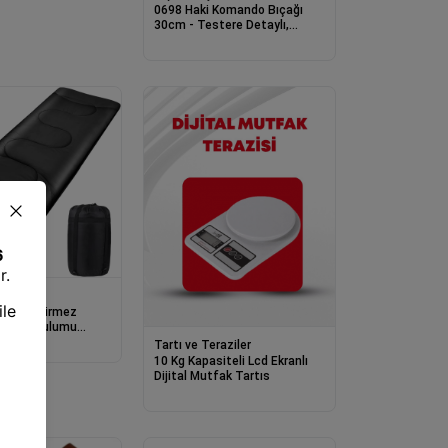
0698 Haki Komando Bıçağı
30cm - Testere Detaylı,
Oluklu, Kılıflı
akılar
e Su Geçirmez
u
m)
Tartı ve Teraziler
10 Kg Kapasiteli Lcd Ekranlı
Dijital Mutfak Tartıs