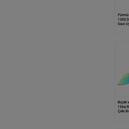
Pürmüz
1300 D
Gazı U
Kamp ,
Pürmüz
Bıçak v
156a R
Çakı Bı