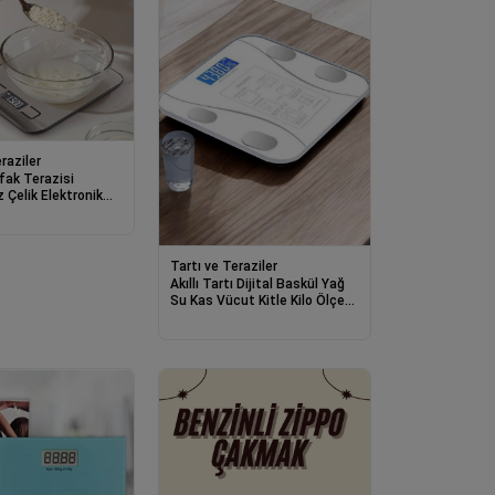
raziler
tfak Terazisi
Çelik Elektronik
 5 Kg Ölçeklii
çü Aleti
Tartı ve Teraziler
Akıllı Tartı Dijital Baskül Yağ
Su Kas Vücut Kitle Kilo Ölçer
Tartı