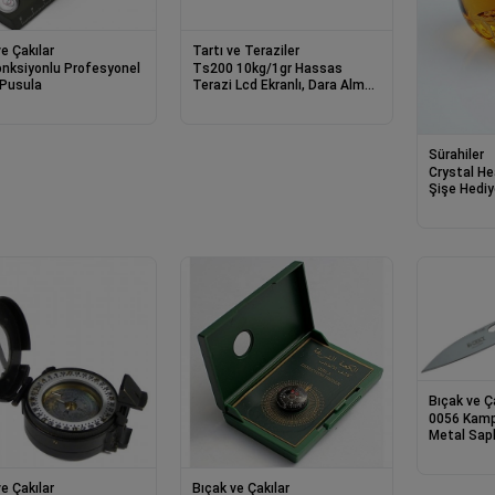
e Çakılar
Tartı ve Teraziler
onksiyonlu Profesyonel
Ts200 10kg/1gr Hassas
 Pusula
Terazi Lcd Ekranlı, Dara Alma,
Otomatik Kapanma
Sürahiler
Crystal H
Şişe H
Bıçak ve Ç
0056 Kamp
Metal Saplı
Kutusund
e Çakılar
Bıçak ve Çakılar