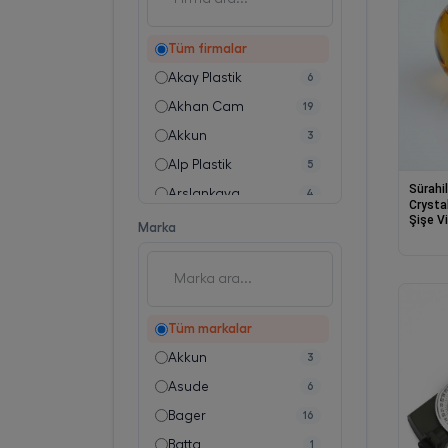
Üstten Kapaklı Termoboxlar
57
Bıçak ve Çakılar
672
Tüm firmalar
Akay Plastik
6
Akhan Cam
19
Akkun
3
Alp Plastik
5
Sürahil
Arslankaya
4
Crysta
Şişe Vi
Asude
6
Marka
Sürahi
Bager Plastik Sanayi Tic. Ltd. Şti.
16
Batta
1
BEZOS TEKSTİL PAZ.SAN.TİC.LTD.ŞTİ.
1
Tüm markalar
Birpa
3
Akkun
3
Burak Plastik
8
Asude
6
Çankaya Plastik
4
Bager
16
Çelik Ayna
6
Batta
1