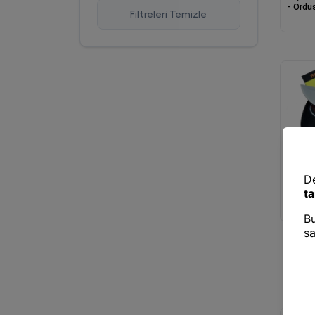
- Ordus
Moonstar
5
Filtreleri Temizle
En Çok Favorilenen
Polytime
2
İsim A-Z
Quka
4
İsim Z-A
Sarina Cam
19
Sonxshoop
4
Titiz
22
Bıçak v
087 Yü
Cm - Ah