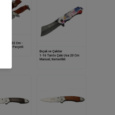
akılar
 Bıçağı 32 Cm -
l Saplı, Perçinli
Bıçak ve Çakılar
1-16 Tanto Çakı Usa 20 Cm
Manuel, Kemerlikli