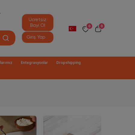
r
Ücretsiz
Bayi Ol
0
0
Giriş Yap
larımız
Entegrasyonlar
Dropshipping