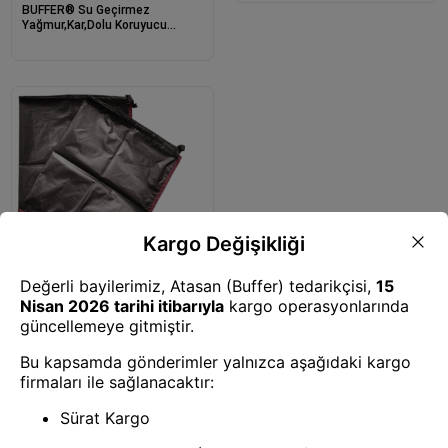
BUFFER® Su Geçirmez
Yağmur,Kar,Dolu Koruyucu
Sedan Araçlara Uyumlu Oto
Araba Brandası-Araç Örtüsü
Oto Branda
BUFFER® 2 Adet Araba Araç
Dikiz Aynası Donma Engelleyici
Koruyucu Kılıf
1