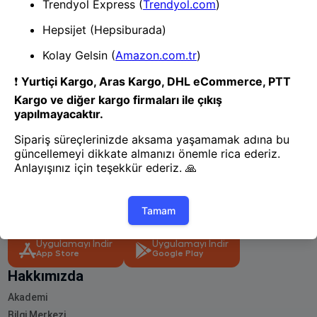
- Yenilik ve hızı keşfedin, işinizi
daha etkili ve verimli bir şekilde
yönetin!
Uygulamayı İndir
Uygulamayı İndir
App Store
Google Play
Hakkımızda
Akademi
Bilgi Merkezi