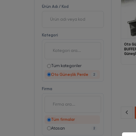
Ürün Adı / Kod
Kategori
Oto Gü
BUFFE
Güneşl
Makara
Aparat
Tüm kategoriler
Oto Güneşlik Perde
2
Firma
Tüm firmalar
Atasan
2