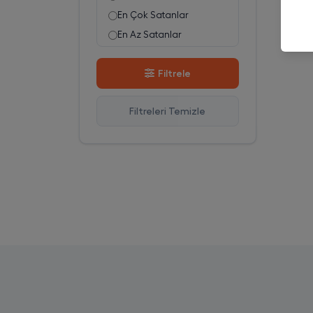
En Çok Satanlar
En Az Satanlar
Stok Azalan
Filtrele
Stok Artan
En Çok Görüntülenen
Filtreleri Temizle
En Çok Favorilenen
İsim A-Z
İsim Z-A