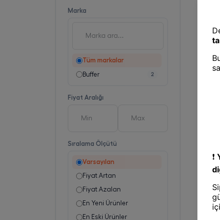
Marka
Tüm markalar
Buffer
2
Fiyat Aralığı
Sıralama Ölçütü
Varsayılan
Fiyat Artan
Fiyat Azalan
En Yeni Ürünler
En Eski Ürünler