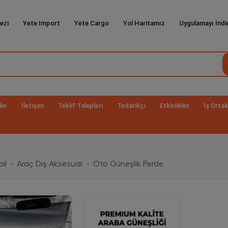
ezi
Yete Import
Yete Cargo
Yol Haritamız
Uygulamayı İndi
ler
İletişim
Teklif Talepleri
Tedarikçi
Etkinlikler
İş Ortak
il
Araç Dış Aksesuar
Oto Güneşlik Perde