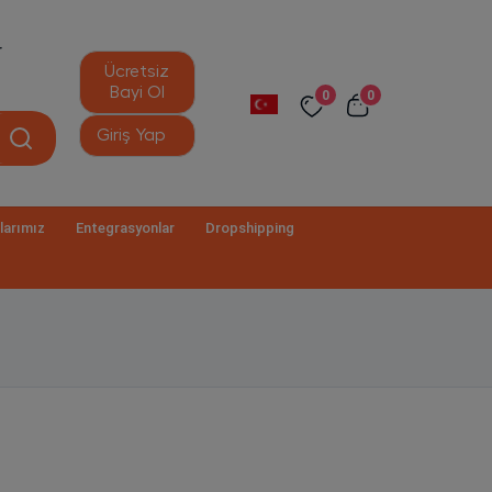
r
Ücretsiz
Bayi Ol
0
0
Giriş Yap
larımız
Entegrasyonlar
Dropshipping