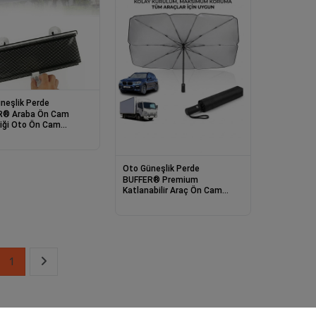
neşlik Perde
R® Araba Ön Cam
iği Oto Ön Cam
lı Güneş Koruyucu
Oto Güneşlik Perde
BUFFER® Premium
Katlanabilir Araç Ön Cam
Güneşliği – Şemsiye Tipi Oto
Güneşlik, UV Korumalı Isı
Yalıtımlı Ön Cam Gölgelik
1