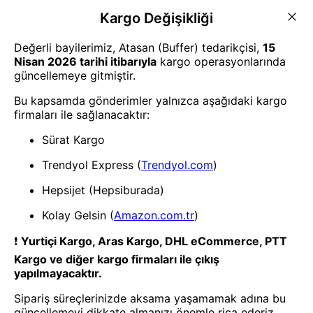
Oto Kokusu
Areon X No Smoking Oto Araç
Kokusu Kırmızı
Oto Kokusu
Areon X Version Peteğe
Geçmeli Oto Kokusu Turuncu