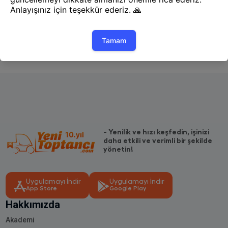
1
- Yenilik ve hızı keşfedin, işinizi
daha etkili ve verimli bir şekilde
yönetin!
Uygulamayı İndir
Uygulamayı İndir
App Store
Google Play
Hakkımızda
Akademi