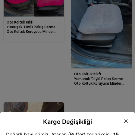
Oto Koltuk Kılıfı
Yumuşak Tüylü Peluş Serme
Oto Koltuk Koruyucu Minder
Koltuk Kılıfı Ön Arka Fuşya
Pembe
Oto Koltuk Kılıfı
Yumuşak Tüylü Peluş Serme
Oto Koltuk Koruyucu Minder
Kılıf Ön 2&#39li Gri