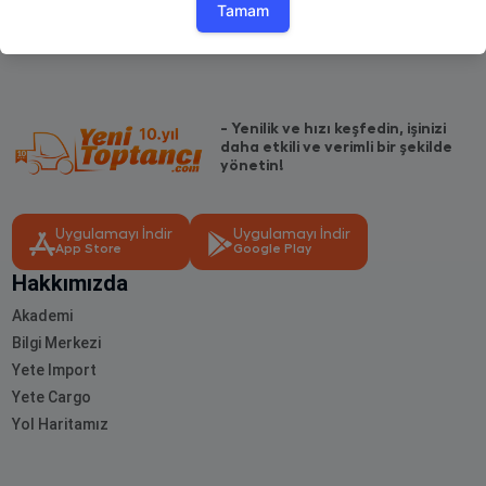
- Yenilik ve hızı keşfedin, işinizi
daha etkili ve verimli bir şekilde
yönetin!
Uygulamayı İndir
Uygulamayı İndir
App Store
Google Play
Hakkımızda
Akademi
Bilgi Merkezi
Yete Import
Yete Cargo
Yol Haritamız