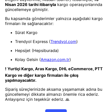
Oto Koltuk Kılıfı
Yumuşak Tüylü Peluş Serme
Oto Koltuk Koruyucu Minder
Kılıf Ön 2&#39li Sarı
1