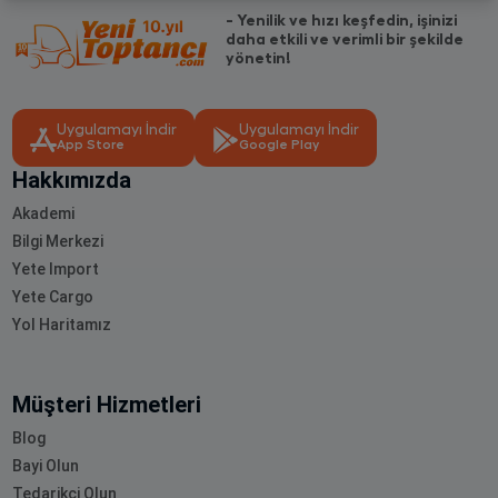
- Yenilik ve hızı keşfedin, işinizi
daha etkili ve verimli bir şekilde
yönetin!
Uygulamayı İndir
Uygulamayı İndir
App Store
Google Play
Hakkımızda
Akademi
Bilgi Merkezi
Yete Import
Yete Cargo
Yol Haritamız
Müşteri Hizmetleri
Blog
Bayi Olun
Tedarikçi Olun