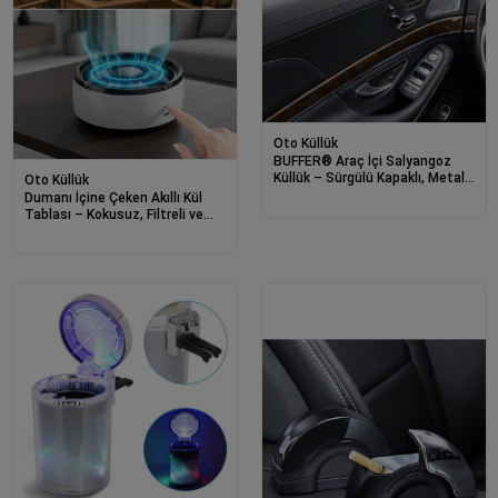
Oto Küllük
BUFFER® Araç İçi Salyangoz
Küllük – Sürgülü Kapaklı, Metal
Oto Küllük
Hazneli, Koku Yayılımını
Dumanı İçine Çeken Akıllı Kül
Azaltmaya Yardımcı Kapı
Tablası – Kokusuz, Filtreli ve
Koluna Takılabilen Otomobil
Otomatik Duman Emici Küllük
Küllüğü