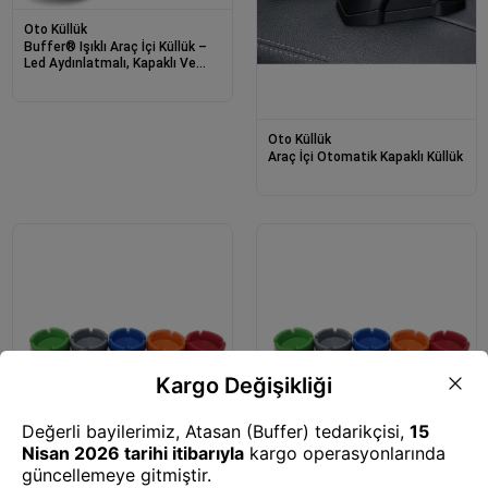
Oto Küllük
Buffer® Işıklı Araç İçi Küllük –
Led Aydınlatmalı, Kapaklı Ve
Koku Tutucu Otomobil Küllüğü,
Bardaklığa Uyumlu
Oto Küllük
Araç İçi Otomatik Kapaklı Küllük