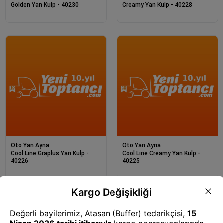
Golden Yan Kulp - 40230
Creamy Yan Kulp - 40228
Oto Yan Ayna
Oto Yan Ayna
Cool Lıne Graplus Yan Kulp -
Cool Lıne Creamy Yan Kulp -
40226
40225