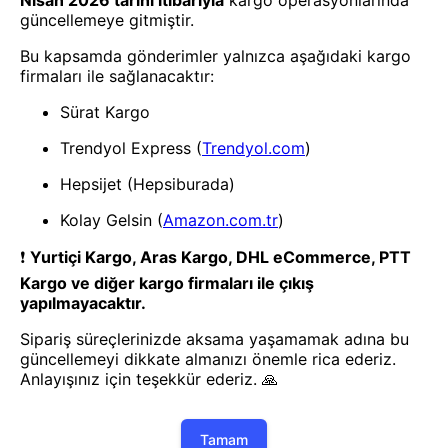
Oto Yan Ayna
Oto Yan Ayna
Black Lıne Yan Kulp - 40224
Beyaz İnci Yan Kulp - 40223
1