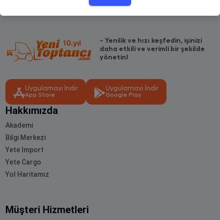
- Yenilik ve hızı keşfedin, işinizi
daha etkili ve verimli bir şekilde
yönetin!
Uygulamayı İndir
Uygulamayı İndir
App Store
Google Play
Hakkımızda
Akademi
Bilgi Merkezi
Yete Import
Yete Cargo
Yol Haritamız
Müşteri Hizmetleri