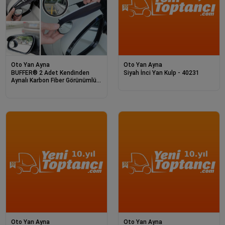
Oto Yan Ayna
Oto Yan Ayna
BUFFER® 2 Adet Kendinden
Siyah İnci Yan Kulp - 40231
Aynalı Karbon Fiber Görünümlü
Araba Yan Ayna Yağmur
Koruyucuları Yağmur & Kar
Kalkanı Visörler
Oto Yan Ayna
Oto Yan Ayna