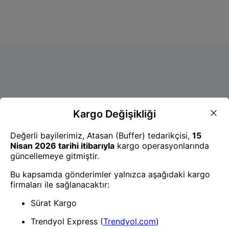
- Yenilik ve hızı keşfedin, işinizi
daha etkili ve verimli bir şekilde
yönetin!
Uygulamayı İndir
Uygulamayı İndir
App Store
Google Play
Hakkımızda
Akademi
Bilgi Merkezi
Yete Import