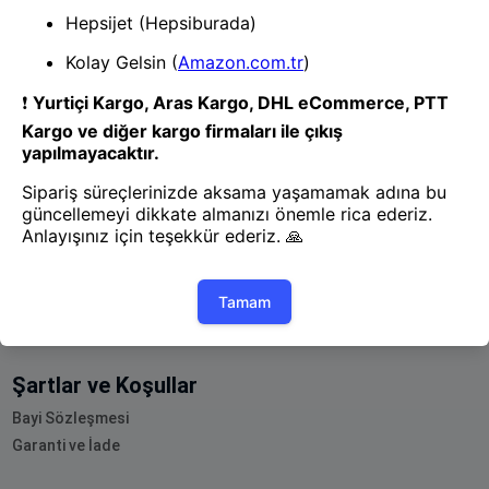
Yete Cargo
Yol Haritamız
Müşteri Hizmetleri
Blog
Bayi Olun
Tedarikçi Olun
Hesabım
Siparişlerim
Sepetim
Favorilerim
Şartlar ve Koşullar
Bayi Sözleşmesi
Garanti ve İade