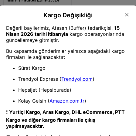
Nish Pls Patates Ezme-25024
Patates Dinlendiriciler
Pls Patates Ezme-24930
Patates Dinlendiriciler
Metal Patates Ezme-24911