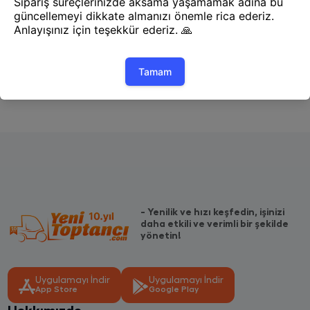
1
- Yenilik ve hızı keşfedin, işinizi
daha etkili ve verimli bir şekilde
yönetin!
Uygulamayı İndir
Uygulamayı İndir
App Store
Google Play