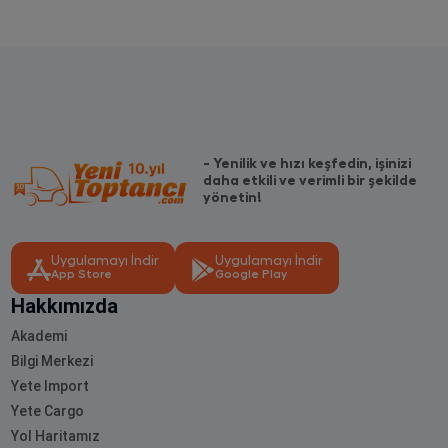
- Yenilik ve hızı keşfedin, işinizi
daha etkili ve verimli bir şekilde
yönetin!
Uygulamayı İndir
Uygulamayı İndir
App Store
Google Play
Hakkımızda
Akademi
Bilgi Merkezi
Yete Import
Yete Cargo
Yol Haritamız