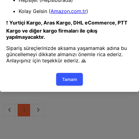
Pense
Pense
FRISBY FNW-55N
S-LINK SL-315 RJ-45/RJ-12/RJ-
RJ45+RJ11+RJ12 SIKIŞTIRMA
11 ÜÇLÜ PENSE
PENSESI
1