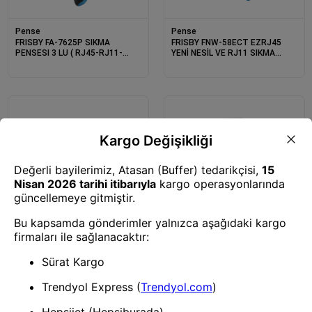
Pense
Pense
FRISBY FA-7625P SIKMA
FRISBY FNW-58ECT EZRJ45
PENSESI 3 LU ( RJ45-RJ11-
YENİ NESİL VE RJ11 SIKMA
RJ12)
PENSESI 2Lİ
Pense
Pense
ORING MPC-TOOL CAT6 RJ11/
S-LINK SL-830W RJ45/RJ11
EZRJ45 SIKMA PENSESİ
YENİ NESİL İKİLİ PENSE