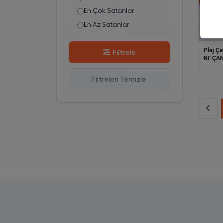
En Çok Satanlar
En Az Satanlar
Stok Azalan
Plaj Ç
Filtrele
Stok Artan
NF ÇA
En Çok Görüntülenen
Filtreleri Temizle
En Çok Favorilenen
İsim A-Z
İsim Z-A