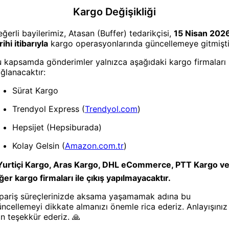
antası
Plaj Çantası
Plaj Çanta
NTA RENKLİ OMUZ
NF ÇANTA BEJ 778
NF ÇANTA