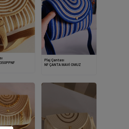
sı
Plaj Çantası
 350PPNF
NF ÇANTA MAVİ OMUZ