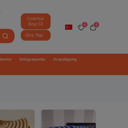
r
Ücretsiz
Bayi Ol
0
0
Giriş Yap
larımız
Entegrasyonlar
Dropshipping