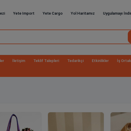
ezi
Yete Import
Yete Cargo
Yol Haritamız
Uygulamayı İndi
ler
İletişim
Teklif Talepleri
Tedarikçi
Etkinlikler
İş Ortak