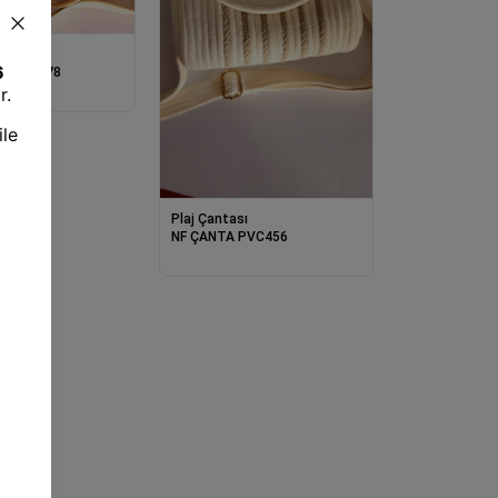
sı
 SADE 778
Plaj Çantası
NF ÇANTA PVC456