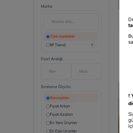
Marka
Plaj Ç
NF ÇA
Tüm markalar
Nf Trend
9
Fiyat Aralığı
Sıralama Ölçütü
Varsayılan
Fiyat Artan
Fiyat Azalan
En Yeni Ürünler
En Eski Ürünler