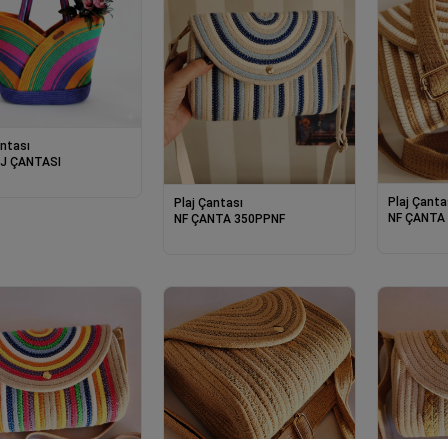
antası
AJ ÇANTASI
Plaj Çanta
Plaj Çantası
NF ÇANTA
NF ÇANTA 350PPNF