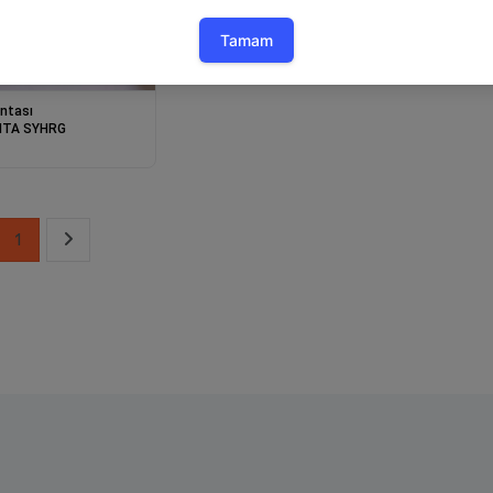
antası
NTA SYHRG
1