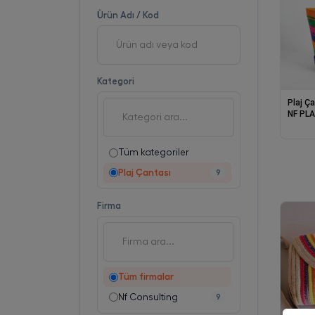
Ürün Adı / Kod
Kategori
Plaj Ç
NF PL
Tüm kategoriler
Plaj Çantası
9
Firma
Tüm firmalar
Nf Consulting
9