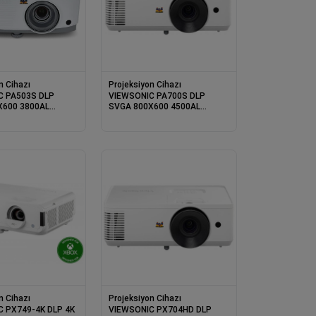
n Cihazı
Projeksiyon Cihazı
C PA503S DLP
VIEWSONIC PA700S DLP
X600 3800AL
SVGA 800X600 4500AL
 22000:1
2XHDMI 1XVGA 12500:1
 PROJEKSİYON
HOPARLÖR PROJEKSİYON
n Cihazı
Projeksiyon Cihazı
 PX749-4K DLP 4K
VIEWSONIC PX704HD DLP