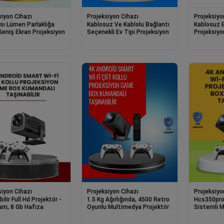
siyon Cihazı
Projeksiyon Cihazı
Projeksiyo
sı Lümen Parlaklığa
Kablosuz Ve Kablolu Bağlantı
Kablosuz B
Geniş Ekran Projeksiyon
Seçenekli Ev Tipi Projeksiyon
Projeksiyo
siyon Cihazı
Projeksiyon Cihazı
Projeksiyo
ilir Full Hd Projektör -
1.5 Kg Ağırlığında, 4500 Retro
Hcs350pro 
am, 8 Gb Hafıza
Oyunlu Multimedya Projektör
Sistemli M