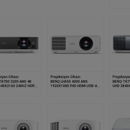
RJ45 USB
KISA MESA
PROJEKSI
siyon Cihazı
Projeksiyon Cihazı
Projeksiyo
TK700 3200 ANS 4K
BENQ LH650 4000 ANS
BENQ TK7
840X2160 240HZ HDR
1920X1080 FHD HDMI USB-A
UHD 3840
EGLENCE PROJEKSIYON
TYPE-C 4K DESTEKLI
RS232 24
OPSIYONEL WIFI DLP LAZER
SINEMA D
PROJEKSIYON