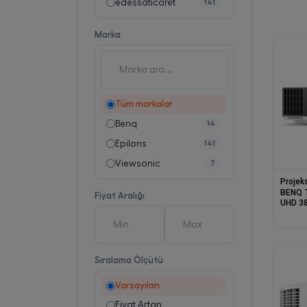
edessaticaret
141
Marka
Tüm markalar
Benq
14
Epilons
141
Viewsonic
7
Projek
BENQ 
Fiyat Aralığı
UHD 3
OYUN 
Sıralama Ölçütü
Varsayılan
Fiyat Artan