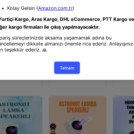
siyon Cihazı
Projeksiyon Cihazı
Projeksiyo
tif Ve Fonksiyonel
Usb Güç Bağlantılı Çok
Bluetooth Bağ
ot Projeksiyon
Fonksiyonlu Astronot Gece
Projeksiyo
atma
Lambası