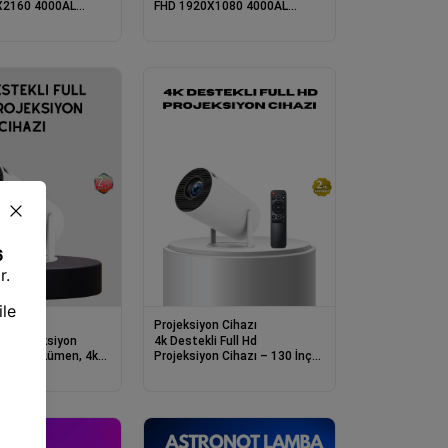
X2160 4000AL
FHD 1920X1080 4000AL
J45 1XUSB-A
2XHDMI RS232 1XUSB-A
HOPARLÖR GAMING
22000:1 HOPARLÖR
YON
PROJEKSİYON
n Cihazı
Projeksiyon Cihazı
ı Projeksiyon
4k Destekli Full Hd
60 Ansı Lümen, 4k
Projeksiyon Cihazı – 130 İnç
 Kablosuz Görüntü
Geniş Ekran, Wifi Ve Hdmı
Bağlantılı