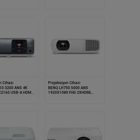
 TYPE A HDBASET
USB DLP WIFI ANDROID
FE DLP LAZER
SMART PROJEKSIYON
YON
n Cihazı
Projeksiyon Cihazı
10 3200 ANS 4K
BENQ LH750 5000 ANS
X2160 USB-A HDMI
1920X1080 FHD 2XHDMI,
0HZ LAZER 3D
2XUSB-A RJ45 4K DESTEKLI
LP PROJEKSIYON
3D 4LED DLP PROJEKSIYON