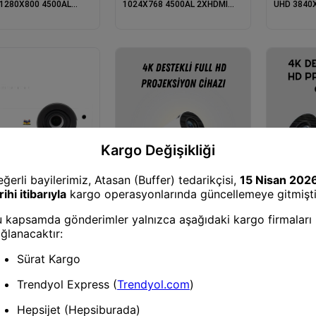
1280X800 4500AL
1024X768 4500AL 2XHDMI
UHD 3840
I 1XVGA 12500:1
1XVGA 12500:1 HOPARLÖR
2XHDMI R
LÖR PROJEKSİYON
PROJEKSİYON
12000:1 
PROJEKSİ
siyon Cihazı
ONIC PX700HDH DLP
920X1080 3700AL
I RA232 1XUSB-A 3D
Projeksiyon Cihazı
Projeksiyo
:1 HOPARLÖR
Full Hd 4k Destekli Akıllı
Ev Sinemas
KSİYON
Projeksiyon – 130 İnç Ekran,
Cihazı – 1
Uzun Ömürlü Ampul Ve Çoklu
Uyumlu Ve
Giriş
Aktarımı