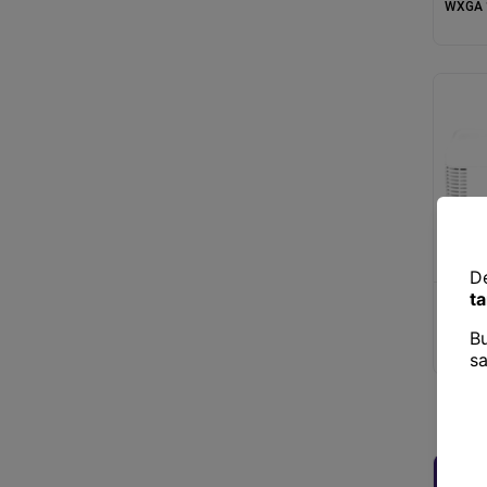
WXGA 
2XHDM
HOPAR
Projek
VIEWS
FHD 1
2XHDM
12000
PROJE