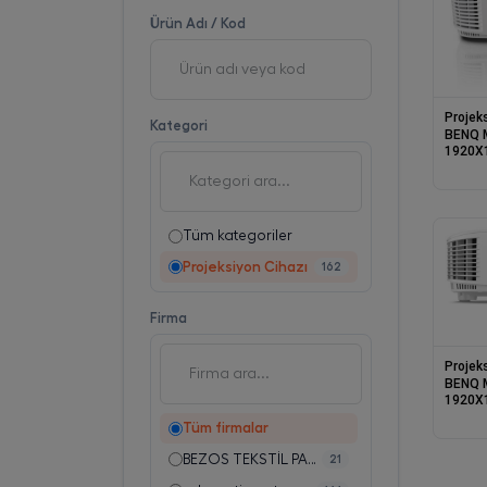
Ürün Adı / Kod
Projek
Kategori
BENQ 
1920X
RJ45 3
PROJE
Tüm kategoriler
Projeksiyon Cihazı
162
Firma
Projek
BENQ 
1920X
3D US
Tüm firmalar
BEZOS TEKSTİL PAZ.SAN.TİC.LTD.ŞTİ.
21