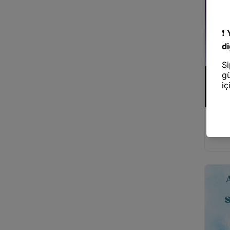
Projek
Dekora
Astron
Aydınl