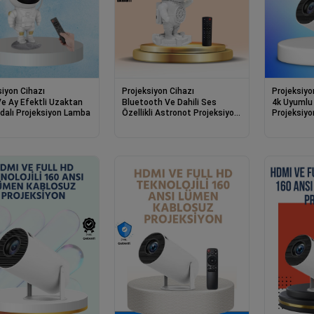
siyon Cihazı
Projeksiyon Cihazı
Projeksiyo
Ve Ay Efektli Uzaktan
Bluetooth Ve Dahili Ses
4k Uyumlu 
alı Projeksiyon Lamba
Özellikli Astronot Projeksiyon
Projeksiyo
Lambası
Kablosuz A