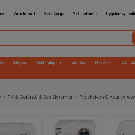
ezi
Yete Import
Yete Cargo
Yol Haritamız
Uygulamayı İndi
ler
İletişim
Teklif Talepleri
Tedarikçi
Etkinlikler
İş Ortak
r
TV & Görüntü & Ses Sistemleri
Projeksiyon Cihazı ve Aksu