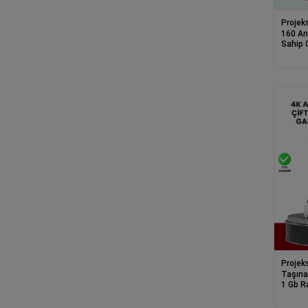
Projek
160 An
Sahip 
Projek
Taşınab
1 Gb R