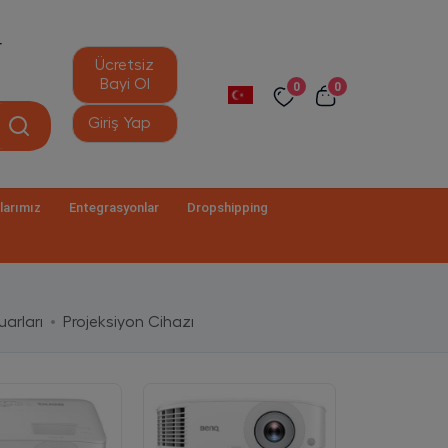
r
Ücretsiz
Bayi Ol
0
0
Giriş Yap
larımız
Entegrasyonlar
Dropshipping
arları
Projeksiyon Cihazı