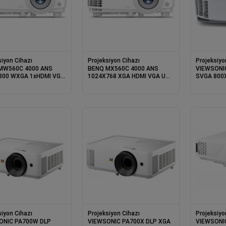
siyon Cihazı
Projeksiyon Cihazı
Projeksiyo
MW560C 4000 ANS
BENQ MX560C 4000 ANS
VIEWSONI
800 WXGA 1xHDMI VGA
1024X768 XGA HDMI VGA USB
SVGA 800
YPE A 3D DLP
TYPE A 3D DLP PROJEKSIYON
1XHDMI 3D
KSIYON
HOPARLÖR
siyon Cihazı
Projeksiyon Cihazı
Projeksiyo
ONIC PA700W DLP
VIEWSONIC PA700X DLP XGA
VIEWSONIC