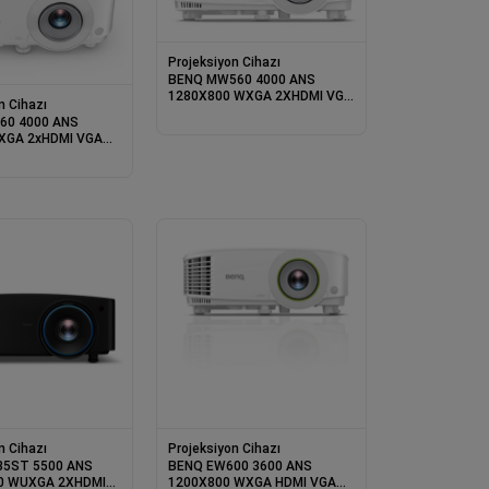
Projeksiyon Cihazı
BENQ MW560 4000 ANS
1280X800 WXGA 2XHDMI VGA
n Cihazı
DLP PROJEKSIYON
60 4000 ANS
 XGA 2xHDMI VGA
000:1 3D DLP
YON
n Cihazı
Projeksiyon Cihazı
35ST 5500 ANS
BENQ EW600 3600 ANS
0 WUXGA 2XHDMI
1200X800 WXGA HDMI VGA