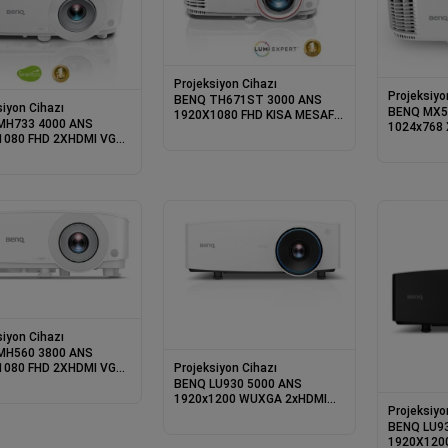
Projeksiyon Cihazı
Projeksiyo
BENQ TH671ST 3000 ANS
siyon Cihazı
BENQ MX5
1920X1080 FHD KISA MESAFE
MH733 4000 ANS
1024x768
1,5 MT 100 VIDEO VE EV
1080 FHD 2XHDMI VGA
USB-A 20.
EGLENCE PROJEKSIYON
D DLP OPS.WIFI
PROJEKSI
KSIYON
siyon Cihazı
MH560 3800 ANS
1080 FHD 2XHDMI VGA
Projeksiyon Cihazı
B A DLP PROJEKSIYON
BENQ LU930 5000 ANS
1920x1200 WUXGA 2xHDMI
Projeksiyo
VGA RJ45 USB TYPE A DLP
BENQ LU9
LAZER PROJEKSIYON
1920X120