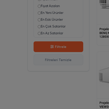
Fiyat Azalan
En Yeni Ürünler
En Eski Ürünler
En Çok Satanlar
Projek
BENQ 
En Az Satanlar
1280X
Stok Azalan
USB T
PROJE
Filtrele
Stok Artan
En Çok Görüntülenen
Filtreleri Temizle
En Çok Favorilenen
İsim A-Z
İsim Z-A
Projek
VIEWS