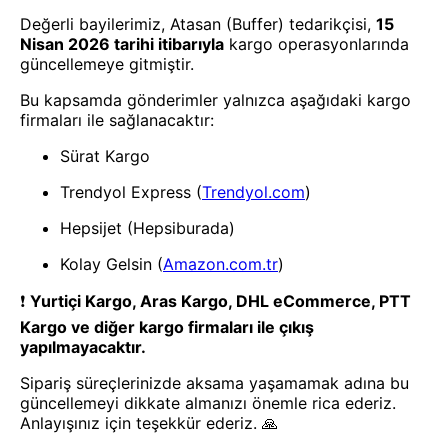
- Yenilik ve hızı keşfedin, işinizi
daha etkili ve verimli bir şekilde
yönetin!
Uygulamayı İndir
Uygulamayı İndir
App Store
Google Play
Hakkımızda
Akademi
Bilgi Merkezi
Yete Import
Yete Cargo
Yol Haritamız