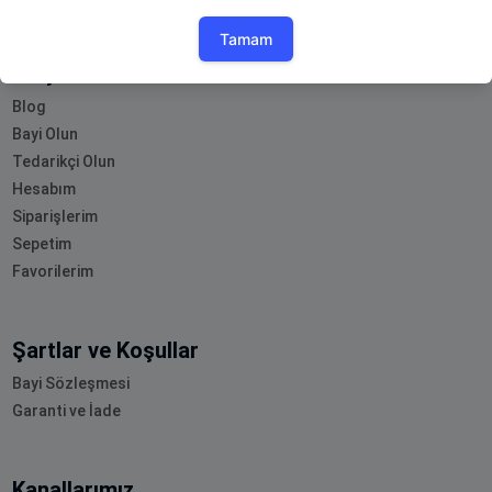
Müşteri Hizmetleri
Blog
Bayi Olun
Tedarikçi Olun
Hesabım
Siparişlerim
Sepetim
Favorilerim
Şartlar ve Koşullar
Bayi Sözleşmesi
Garanti ve İade
Kanallarımız