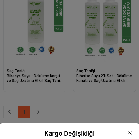
Saç Toniği
Saç Toniği
Biberiye Suyu - Dökülme Karşıtı
Biberiye Suyu 2’li Set - Dökülme
ve Saç Uzatma Etkili Saç Toniği
Karşıtı ve Saç Uzatma Etkili
Pure Rosemary Water 150ml
Saç Toniği 150ml + 150ml
1