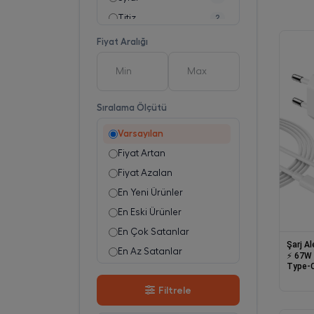
Titiz
2
Trendy Toys
1
Fiyat Aralığı
Sıralama Ölçütü
Varsayılan
Fiyat Artan
Fiyat Azalan
En Yeni Ürünler
En Eski Ürünler
En Çok Satanlar
Şarj Al
En Az Satanlar
⚡ 67W 
Type-C
Stok Azalan
Şarj C
Filtrele
Stok Artan
En Çok Görüntülenen