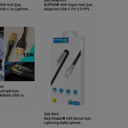
Şarj Adaptörü
0W Hızlı Şarj
BUFFER® 45W Süper Hızlı Şarj
USB-C to Lightning
Adaptörü USB-C PD 3.0 PPS
PD Destekli Süper
Fast Charger + 5A Type-C to
Cihazı
Type-C Kablo
arı
d Işık Uçlu
Kablolu USB to
Hızlı Şarj Kablosu
Şarj Aleti
Mey İthalat® S89 Metal Uçlu
Lightning Kablo iphone
Uyumlu 1M 2.4A - Kırmızı