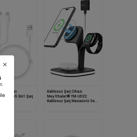
arj Cihazı
Kablosuz Şarj Cihazı
n1 Şarj
Mey İthalat® YM-UD22
Kablosuz Şarj Masaüstü Set -
Siyah