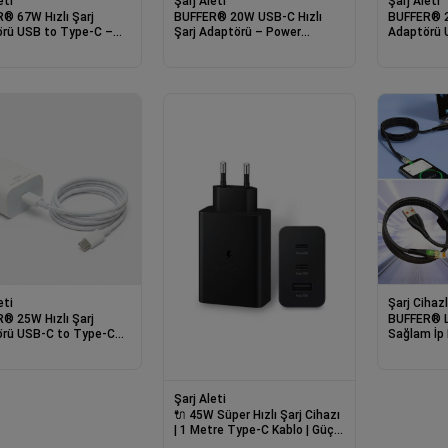
eti
Şarj Aleti
Şarj Aleti
® 67W Hızlı Şarj
BUFFER® 20W USB-C Hızlı
BUFFER® 2
rü USB to Type-C –
Şarj Adaptörü – Power
Adaptörü 
ekli, Akıllı Hızlı Şarj
Delivery (PD) Destekli Güç
Kablolu – 
ı, Güvenli Güç Adaptörü
Adaptörü, Güvenli Şarj Başlığı
Hızlı Şarj 
eti
Şarj Cihazl
® 25W Hızlı Şarj
BUFFER® Le
rü USB-C to Type-C
Sağlam İp 
u – PD Destekli, Süper
Lightning 
arj Cihazı
Şarj Aleti
🔌 45W Süper Hızlı Şarj Cihazı
| 1 Metre Type-C Kablo | Güçlü
ve Hızlı Şar