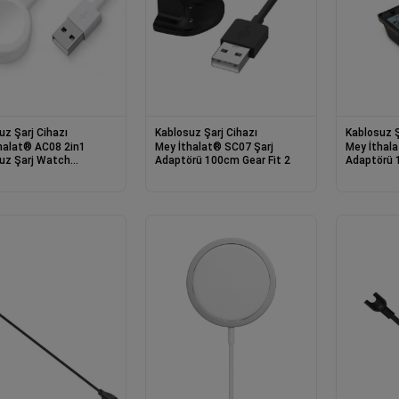
uz Şarj Cihazı
Kablosuz Şarj Cihazı
Kablosuz Ş
® AC08 2in1
Mey İthalat® SC07 Şarj
Mey İthalat® SC1
Şarj Watch
Adaptörü 100cm Gear Fit 2
Adaptörü 
4/5/6/7/8/SE