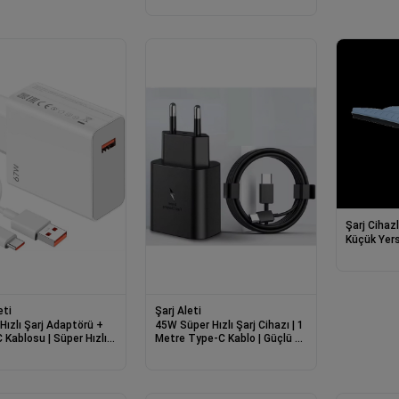
Şarj Cihazl
Küçük Yers
eti
Şarj Aleti
Hızlı Şarj Adaptörü +
45W Süper Hızlı Şarj Cihazı | 1
 Kablosu | Süper Hızlı
Metre Type-C Kablo | Güçlü ve
ihazı 1 metre
Hızlı Şarj