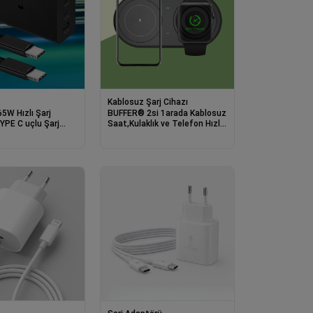
Kablosuz Şarj Cihazı
5W Hızlı Şarj
BUFFER® 2si 1arada Kablosuz
YPE C uçlu Şarj
Saat,Kulaklık ve Telefon Hızlı
Şarj Etme Aparatı