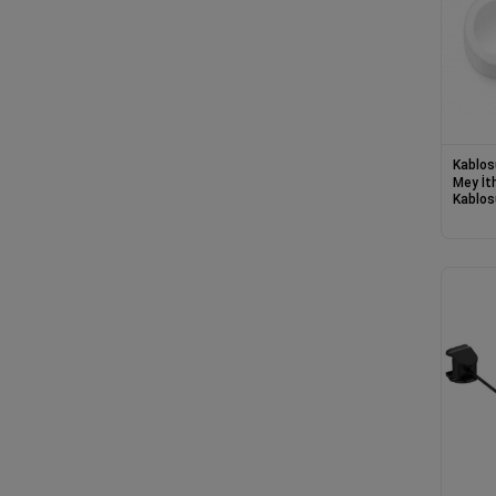
Kablos
Mey İthalat
Kablosuz 
1/2/3/