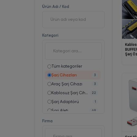
Ürün Adı / Kod
Kategori
Kablos
BUFFER
Şarj Öz
Cihazı 
Power
Tüm kategoriler
Şarj Cihazları
3
Araç Şarj Cihazı
3
Kablosuz Şarj Cihazı
22
Şarj Adaptörü
1
Şarj Aleti
69
Firma