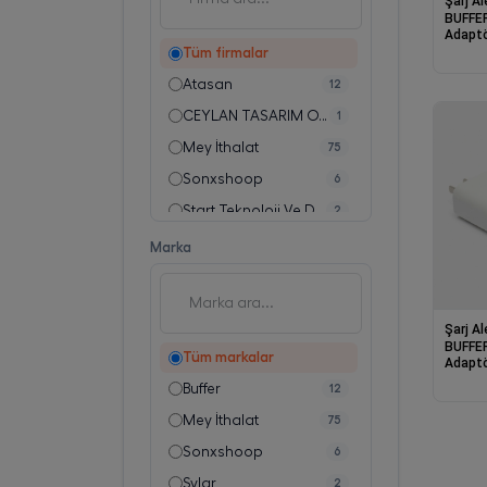
Şarj Al
BUFFER
Adaptö
PD Dest
Tüm firmalar
Başlığ
Atasan
12
CEYLAN TASARIM OYUNCAK SANAYİ VE TİCARET LİMİTED ŞİRKETİ
1
Mey İthalat
75
Sonxshoop
6
Start Teknoloji Ve Danışmanlık San. Tic. Ltd. Şti.
2
Titiz Plastik Dış Tic. Ve San. Ltd. Şti.
2
Marka
Şarj Al
BUFFER
Tüm markalar
Adaptö
Kablol
Buffer
12
Hızlı Ş
Mey İthalat
75
Sonxshoop
6
Sylar
2