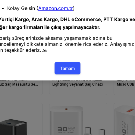
uz Şarj Cihazı
Şarj Aleti
Şarj Aleti
t® YM-UD22
Mey İthalat® C32Q 3.0 Quick
Mey İthalat® C32Q 3.
uz Şarj Masaüstü Set -
Lightning Seyahat Şarj Cihazı
Micro USB
Cihazı