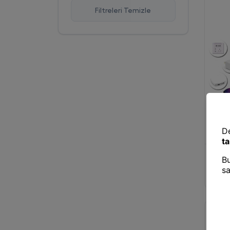
Filtreleri Temizle
En Çok Favorilenen
İsim A-Z
İsim Z-A
Şarj Al
Usb İle
Gün Işı