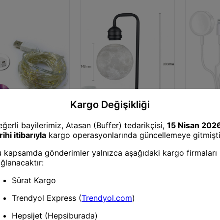
eti
Kablosuz Şarj Cihazı
Kablosuz Ş
 Çalışan 5m Peri Led
Mey İthalat® XF02 Ay
Mey İthalat® APR55 3i
ğı
Görünümlü Kablosuz Şarj
Cihazı
Özellikli Gece Lambası - Siyah