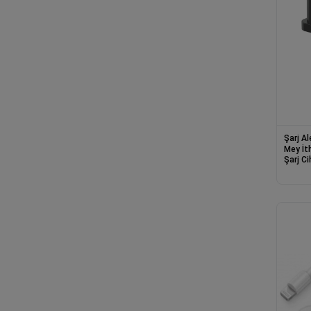
Şarj Al
Mey İthalat®
Şarj Ci