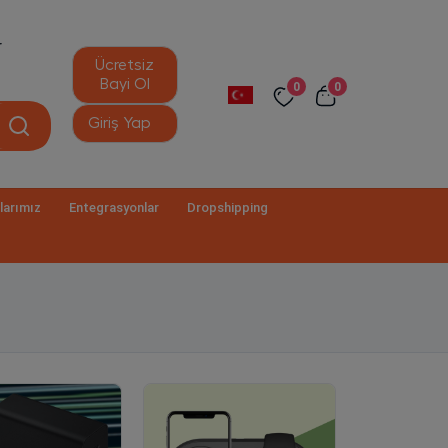
r
Ücretsiz
Bayi Ol
0
0
Giriş Yap
larımız
Entegrasyonlar
Dropshipping