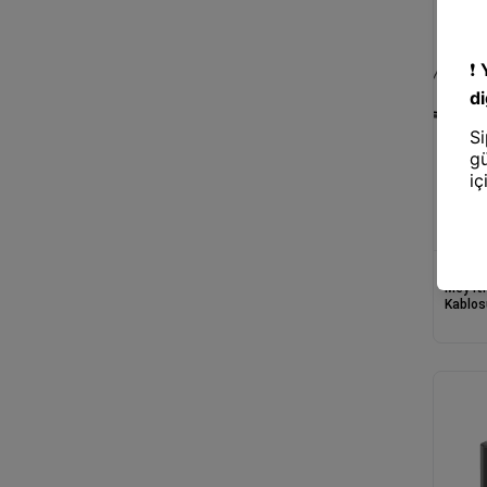
Kablos
Mey İthala
Kablos
Beyaz