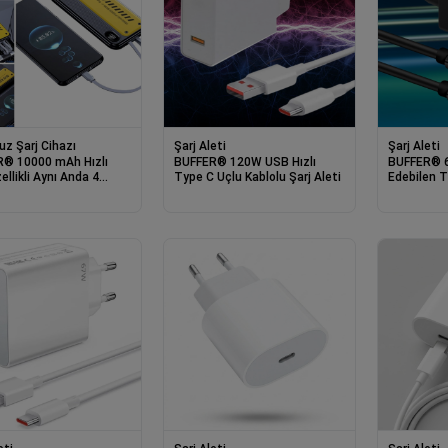
uz Şarj Cihazı
Şarj Aleti
Şarj Aleti
® 10000 mAh Hızlı
BUFFER® 120W USB Hızlı
BUFFER® 6
ellikli Aynı Anda 4
Type C Uçlu Kablolu Şarj Aleti
Edebilen T
Şarj Edebilen
Aleti
bank