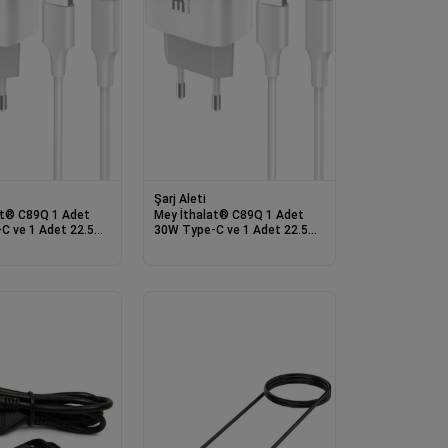
Şarj Aleti
1 Adet
Mey İthalat® C89Q 1 Adet
C ve 1 Adet 22.5W
30W Type-C ve 1 Adet 22.5W
ı Ekstra DL49 1M
USB Çıkışlı Ekstra DL48 1M
pe-C Kablolu PD
USB to Lightning Kablolu PD
ı - Beyaz
Şarj Cihazı - Beyaz