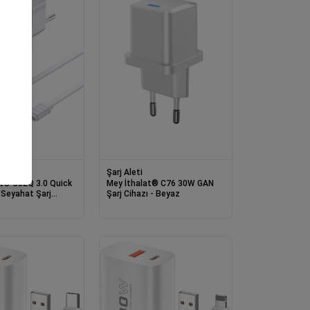
Şarj Aleti
0 Quick
Mey İthalat® C76 30W GAN
 Seyahat Şarj
Şarj Cihazı - Beyaz