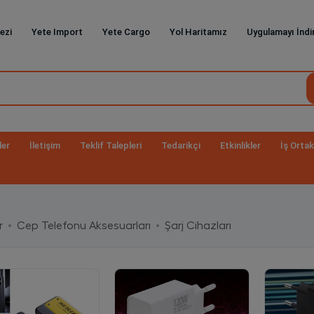
ezi
Yete Import
Yete Cargo
Yol Haritamız
Uygulamayı İndi
ler
İletişim
Teklif Talepleri
Tedarikçi
Etkinlikler
İş Ortak
r
Cep Telefonu Aksesuarları
Şarj Cihazları