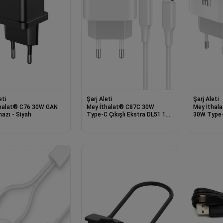
eti
Şarj Aleti
Şarj Aleti
 C76 30W GAN
Mey İthalat® C87C 30W
Mey İthalat® C89Q 
hazı - Siyah
Type-C Çıkışlı Ekstra DL51 1M
30W Type-
Type-C to Type-C Kablolu PD
USB Çıkışl
Şarj Cihazı - Beyaz
USB to Ty
Şarj Cihaz