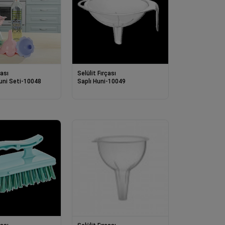
çası
Selülit Fırçası
uni Seti-10048
Saplı Huni-10049