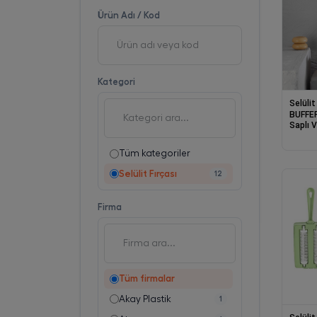
Ürün Adı / Kod
Kategori
Selülit
BUFFER
Saplı 
Banyo 
Yumuşa
Tüm kategoriler
Selülit Fırçası
12
Firma
Tüm firmalar
Akay Plastik
1