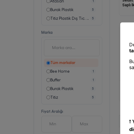
Selülit
Atasan
1
Saplı İ
Burak Plastik
5
Titiz Plastik Dış Tic. Ve San. Ltd. Şti.
5
Marka
Tüm markalar
Bee Home
1
Buffer
1
Selülit
Burak Plastik
5
Huni N
Titiz
5
Fiyat Aralığı