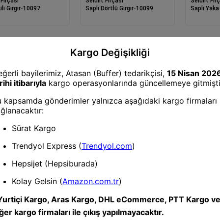
 Fırçası
Selülit Fırçası
Selülit Fır
kili Gırgır-10097
Saplı Dörtlü Gırgır-10099
Saplı Yaka
 Fırçası
Selülit Fırçası
Selülit Fır
o: 4 - 27973
Huni No: 3 - 27972
Huni No: 2
1