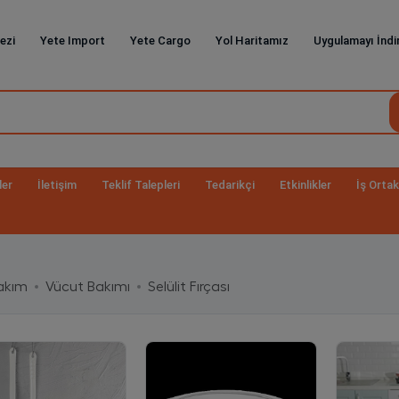
ezi
Yete Import
Yete Cargo
Yol Haritamız
Uygulamayı İndi
ler
İletişim
Teklif Talepleri
Tedarikçi
Etkinlikler
İş Ortak
Bakım
Vücut Bakımı
Selülit Fırçası