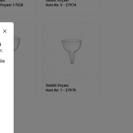
çası
Selülit Fırçası
 Fırçası-17228
Huni No: 5 - 27974
çası
Selülit Fırçası
 - 27971
Huni No: 1 - 27970