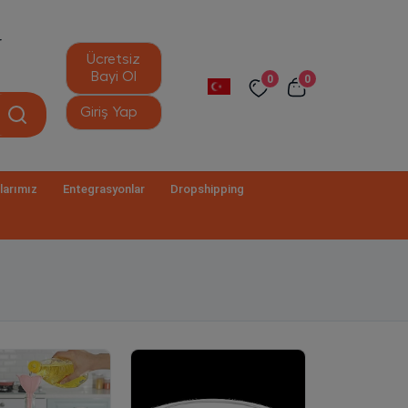
r
Ücretsiz
Bayi Ol
0
0
Giriş Yap
larımız
Entegrasyonlar
Dropshipping