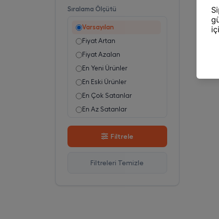
Sıralama Ölçütü
Varsayılan
Fiyat Artan
Fiyat Azalan
En Yeni Ürünler
En Eski Ürünler
En Çok Satanlar
En Az Satanlar
Stok Azalan
Filtrele
Stok Artan
En Çok Görüntülenen
Filtreleri Temizle
En Çok Favorilenen
İsim A-Z
İsim Z-A