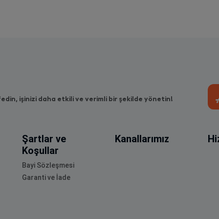
fedin, işinizi daha etkili ve verimli bir şekilde yönetin!
Şartlar ve
Kanallarımız
Hi
Koşullar
Bayi Sözleşmesi
Garanti ve İade