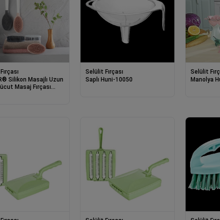
 Fırçası
Selülit Fırçası
Selülit Fır
® Silikon Masajlı Uzun
Saplı Huni-10050
Manolya H
Vücut Masaj Fırçası
Sırt Kesesi Saplı
k Fırça