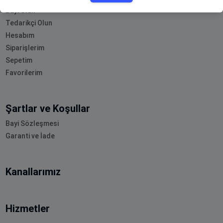
Bayi Olun
Tedarikçi Olun
Hesabım
Siparişlerim
Sepetim
Favorilerim
Şartlar ve Koşullar
Bayi Sözleşmesi
Garanti ve İade
Kanallarımız
Hizmetler