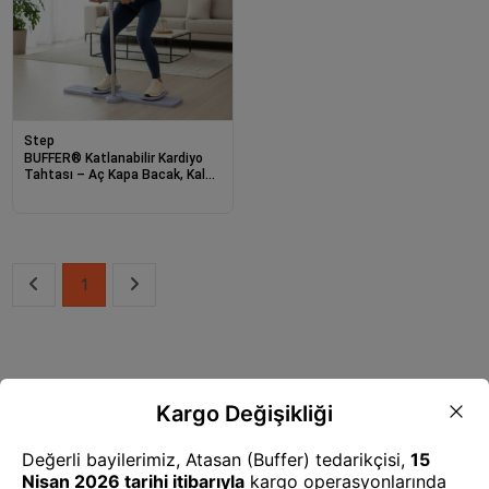
Step
BUFFER® Katlanabilir Kardiyo
Tahtası – Aç Kapa Bacak, Kalça
ve Core Güçlendirici Spor Aleti
1