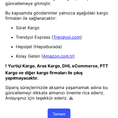
- Yenilik ve hızı keşfedin, işinizi
daha etkili ve verimli bir şekilde
yönetin!
Uygulamayı İndir
Uygulamayı İndir
App Store
Google Play
Hakkımızda
Akademi
Bilgi Merkezi
Yete Import
Yete Cargo
Yol Haritamız
Müşteri Hizmetleri
Blog