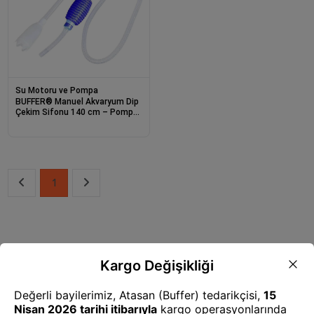
Su Motoru ve Pompa
BUFFER® Manuel Akvaryum Dip
Çekim Sifonu 140 cm – Pompalı
Su Tahliye ve Kum Temizleme
Pompası
1