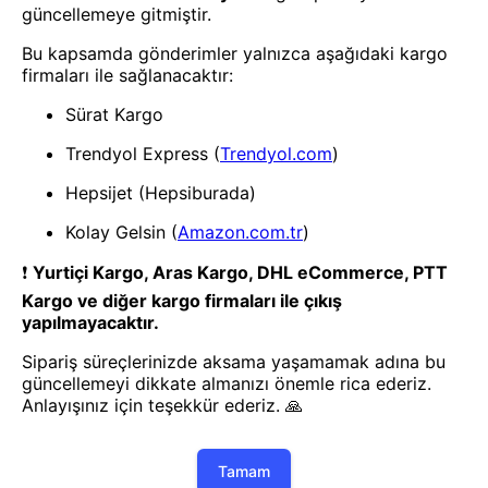
- Yenilik ve hızı keşfedin, işinizi
daha etkili ve verimli bir şekilde
yönetin!
Uygulamayı İndir
Uygulamayı İndir
App Store
Google Play
Hakkımızda
Akademi
Bilgi Merkezi
Yete Import
Yete Cargo
Yol Haritamız
Müşteri Hizmetleri
Blog