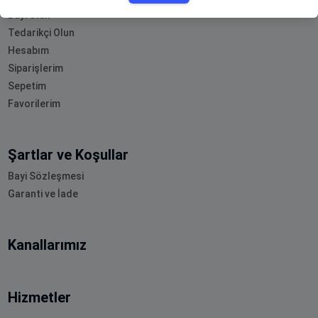
Bayi Olun
Tedarikçi Olun
Hesabım
Siparişlerim
Sepetim
Favorilerim
Şartlar ve Koşullar
Bayi Sözleşmesi
Garanti ve İade
Kanallarımız
Hizmetler