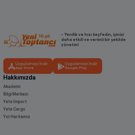
- Yenilik ve hızı keşfedin, işinizi
daha etkili ve verimli bir şekilde
yönetin!
Uygulamayı İndir
Uygulamayı İndir
App Store
Google Play
Hakkımızda
Akademi
Bilgi Merkezi
Yete Import
Yete Cargo
Yol Haritamız