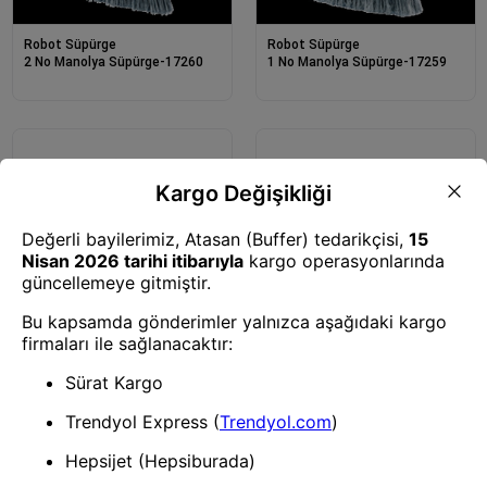
Robot Süpürge
Robot Süpürge
2 No Manolya Süpürge-17260
1 No Manolya Süpürge-17259
Robot Süpürge
Robot Süpürge
Hanımeli Süpürge-10100
Hanımeli Süpürge-10101