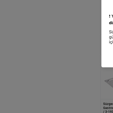
Süzgeç
Mikro 
-1081
Süzgeç
Gastro
/ 3-19