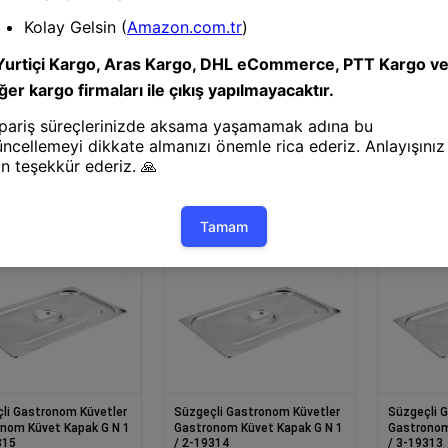
Süzgeçli Gastronom Küvetler
Süzgeçli 
Gastronom Küvet Kapak G N 1
Gastronom
/ 9-19318
/ 6-19317
li Gastronom Küvetler
Çok Amaçlı Küvet 0,9 L
5
li Gastronom Küvetler
Süzgeçli Gastronom Küvetler
Süzgeçli 
nom Küvet Kapak G N 1
Gastronom Küvet Kapak G N 1
Gastronom
315
/ 2-19314
/ 3-19313