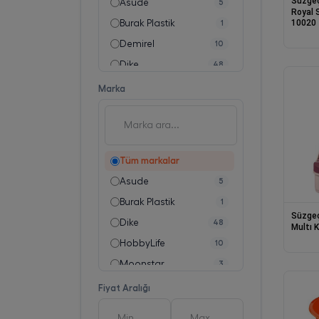
Süzgeç
Asude
5
Royal 
10020
Burak Plastik
1
Demirel
10
Dike
48
Titiz Plastik Dış Tic. Ve San. Ltd. Şti.
6
Marka
Tüm markalar
Asude
5
Burak Plastik
1
Süzgeç
Dike
48
Multı 
HobbyLife
10
Moonstar
3
Titiz
6
Fiyat Aralığı