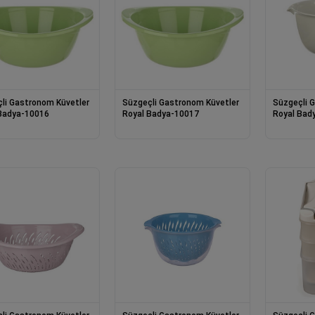
li Gastronom Küvetler
Süzgeçli Gastronom Küvetler
Süzgeçli 
Badya-10016
Royal Badya-10017
Royal Bad