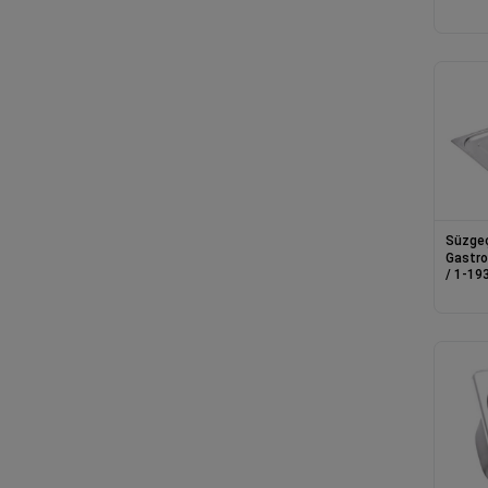
Süzgeç
Gastro
/ 1-19