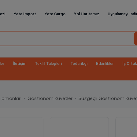
ezi
Yete Import
Yete Cargo
Yol Haritamız
Uygulamayı İndi
ler
İletişim
Teklif Talepleri
Tedarikçi
Etkinlikler
İş Ortak
ipmanları
Gastronom Küvetler
Süzgeçli Gastronom Küvet