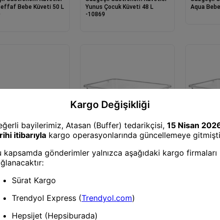
effaf Bebe Küveti 50 L
Yunus Çocuk Küveti 48 L
Aqua Bebe
0
-10869
li Gastronom Küvetler
Süzgeçli Gastronom Küvetler
Süzgeçli 
açlı Küvet 7 L -10819
Çok Amaçlı Küvet 4,5 L
Çok Amaçlı
-10818