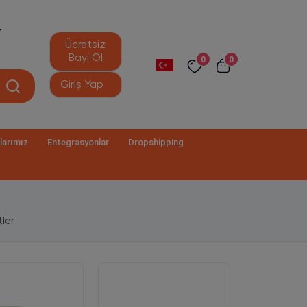
r
Ücretsiz
Bayi Ol
0
0
Giriş Yap
larımız
Entegrasyonlar
Dropshipping
ler