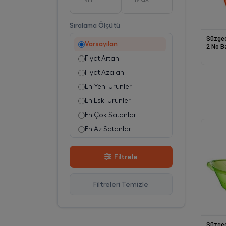
Sıralama Ölçütü
Süzgeç
Varsayılan
2 No B
Fiyat Artan
Fiyat Azalan
En Yeni Ürünler
En Eski Ürünler
En Çok Satanlar
En Az Satanlar
Stok Azalan
Filtrele
Stok Artan
En Çok Görüntülenen
Filtreleri Temizle
En Çok Favorilenen
İsim A-Z
İsim Z-A
Süzgeç