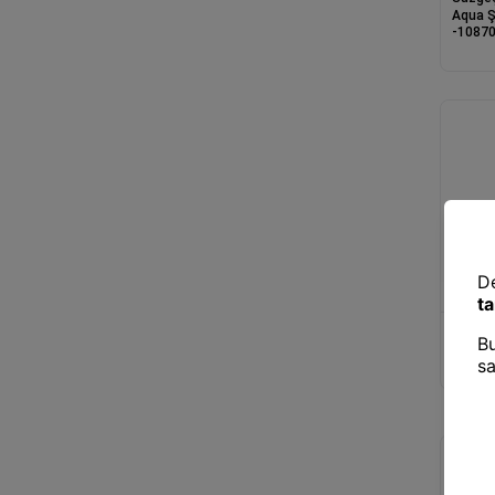
Aqua Ş
-1087
Süzgeç
Çok Am