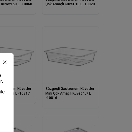
 Küveti 50 L -10868
Çok Amaçlı Küvet 10 L -10820
Gastronom Küvetler
Süzgeçli Gastronom Küvetler
 Küvet 3 L -10817
Mini Çok Amaçlı Küvet 1,7 L
-10816