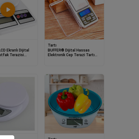
Tartı
D Ekranlı Dijital
BUFFER® Dijital Hassas
tfak Terazisi
Elektronik Cep Terazi Tartı
skülü
500 Gr 001 Gr Hassasiyet