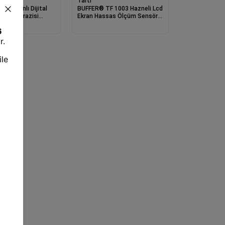
Tartı
D Ekranlı Dijital
BUFFER® TF 1003 Hazneli Lcd
tfak Terazisi
Ekran Hassas Ölçüm Sensörlü
skülü
5 Kg Kapasite Dijital Mutfak
Terazisi Tartıs