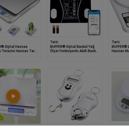
Tartı
Tartı
® Dijital Hassas
BUFFER® Dijital Baskül Yağ
BUFFER® LC
 Terazisi Hassas Tartı
Ölçer Fonksiyonlu Akıllı Baskül
Hassas Mu
r/01 Gr Hassasiyet
Bluetooth Bağlantılı Tartı
Tartısı Ba