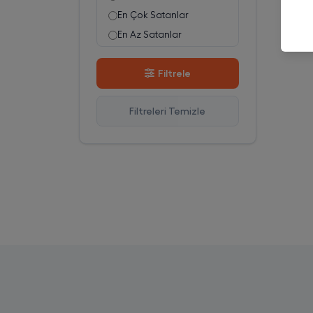
En Çok Satanlar
En Az Satanlar
Stok Azalan
Filtrele
Stok Artan
En Çok Görüntülenen
Filtreleri Temizle
En Çok Favorilenen
İsim A-Z
İsim Z-A