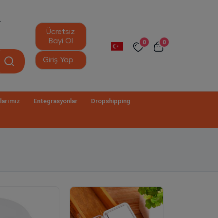
r
Ücretsiz
Bayi Ol
0
0
Giriş Yap
larımız
Entegrasyonlar
Dropshipping