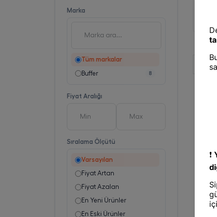
Tartı
BUFFER
Marka
Kapasit
Kantar
Tüm markalar
Buffer
8
Fiyat Aralığı
Sıralama Ölçütü
Varsayılan
Fiyat Artan
Fiyat Azalan
En Yeni Ürünler
En Eski Ürünler