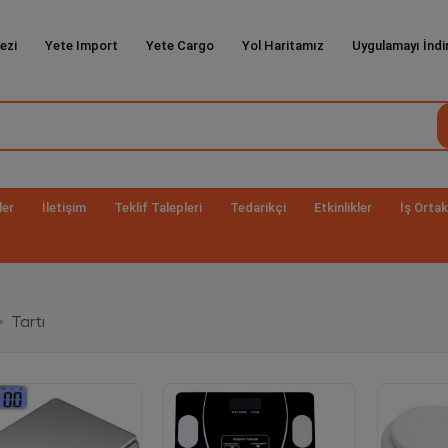
ezi
Yete Import
Yete Cargo
Yol Haritamız
Uygulamayı İndi
ler
İletişim
Teklif Talepleri
Tedarikçi
Etkinlikler
İş Ortak
Tartı