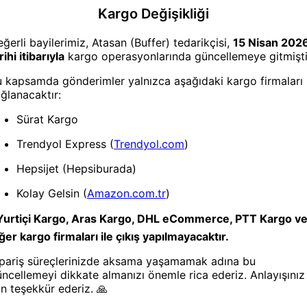
Tartı
Tartı
® Elektronik 3 kg
BUFFER® Dijital Elektronik
BUFFER® LC
eli Dijital Hassas
Led Ekran El Terazisi Cep
Hassas Mu
 Mutfak Tartısı Terazi
Kantarı Tartısı
Tartısı Ba
1