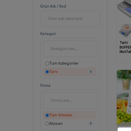
Ürün Adı / Kod
Kategori
Tartı
BUFFER
Mutfak
2000 G
Tüm kategoriler
Tartı
8
Firma
Tüm firmalar
Atasan
8