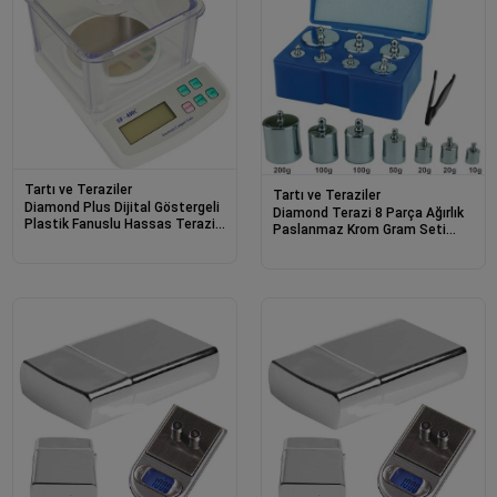
Tartı ve Teraziler
Tartı ve Teraziler
Diamond Plus Dijital Göstergeli
Diamond Terazi 8 Parça Ağırlık
Plastik Fanuslu Hassas Terazi
Paslanmaz Krom Gram Seti
Sf-400c (500 Gr-0.01)
(300gr-200gr-100gr-50gr-20gr-
10gr)