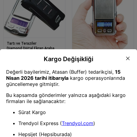
Tartı ve Teraziler
Diamond Dijital Ekran Araba
Anahtarlığı Şeklinde Mini
Tartı ve Teraziler
Hassas Cep Terazi (200 Gr-
Diamond Dijital Ekran Süper
0.01)
Mini Cep Terazisi Mh-333 (200
Gr-0.01)