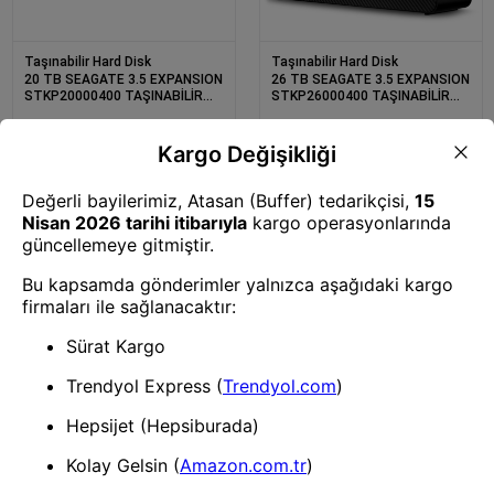
Taşınabilir Hard Disk
Taşınabilir Hard Disk
20 TB SEAGATE 3.5 EXPANSION
26 TB SEAGATE 3.5 EXPANSION
STKP20000400 TAŞINABİLİR
STKP26000400 TAŞINABİLİR
DİSK
DİSK
Taşınabilir Hard Disk
Taşınabilir Hard Disk
2 TB TWINMOS EXT SSD
2 TB TWINMOS EXT SSD ELITE
USB3.2/TYPE-C DARK GREY
DRIVE PRO (1100-1050Mb/s)
PSSD2TBMEDB
TYPE-C/USB DARK GRAY
PSSD2TBEDP