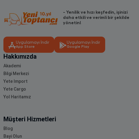
- Yenilik ve hızı keşfedin, işinizi
daha etkili ve verimli bir şekilde
yönetin!
Uygulamayı İndir
Uygulamayı İndir
App Store
Google Play
Hakkımızda
Akademi
Bilgi Merkezi
Yete Import
Yete Cargo
Yol Haritamız
Müşteri Hizmetleri
Blog
Bayi Olun