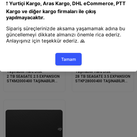
Taşınabilir Hard Disk
Taşınabilir Hard Disk
2 TB SEAGATE 2.5 EXPANSION
28 TB SEAGATE 3.5 EXPANSION
STKM2000400 TAŞINABİLİR
STKP28000400 TAŞINABİLİR
DİSK
DİSK