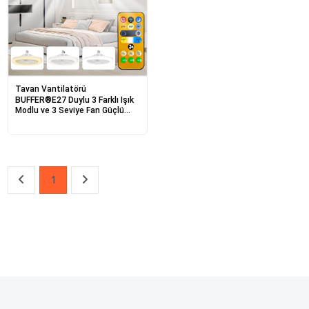
Tavan Vantilatörü
BUFFER®E27 Duylu 3 Farklı Işık
Modlu ve 3 Seviye Fan Güçlü
Uzaktan Kumandalı, Sessiz
Kullanımlı, Kolay Kurulumlu,Led
Işıklı Tavan Pervane Vantilatörü
1