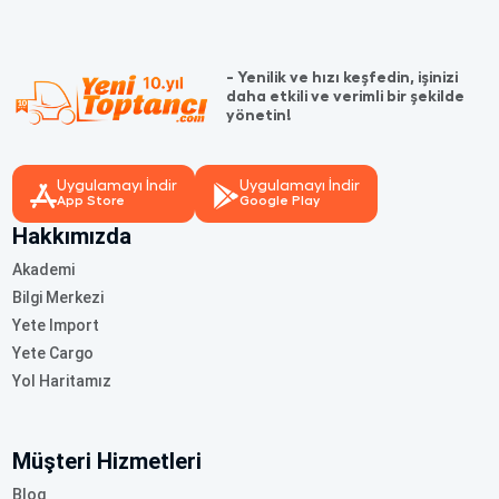
- Yenilik ve hızı keşfedin, işinizi
daha etkili ve verimli bir şekilde
yönetin!
Uygulamayı İndir
Uygulamayı İndir
App Store
Google Play
Hakkımızda
Akademi
Bilgi Merkezi
Yete Import
Yete Cargo
Yol Haritamız
Müşteri Hizmetleri
Blog