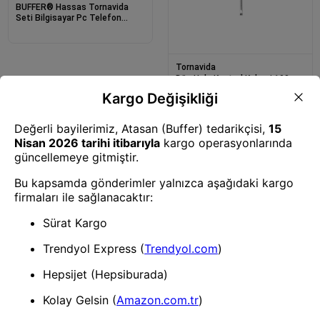
BUFFER® Hassas Tornavida
Seti Bilgisayar Pc Telefon
Onarım Aracı Seti Manyetik 115
in 1 Tornavida Seti
Tornavida
Düz Uçlu Kontrol Kalemi 190
mm - Dayanıklı ve Güvenli
Vidalama El Aleti
1