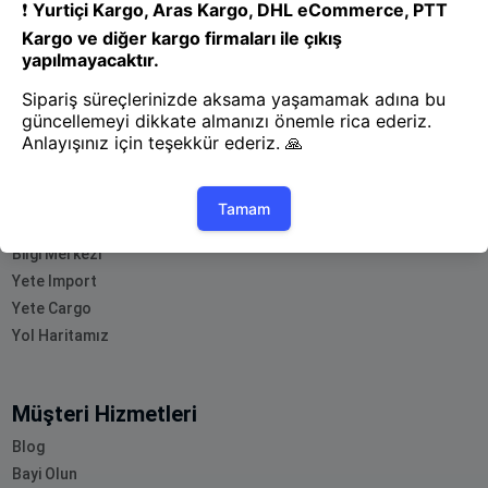
- Yenilik ve hızı keşfedin, işinizi
daha etkili ve verimli bir şekilde
yönetin!
Uygulamayı İndir
Uygulamayı İndir
App Store
Google Play
Hakkımızda
Akademi
Bilgi Merkezi
Yete Import
Yete Cargo
Yol Haritamız
Müşteri Hizmetleri
Blog
Bayi Olun