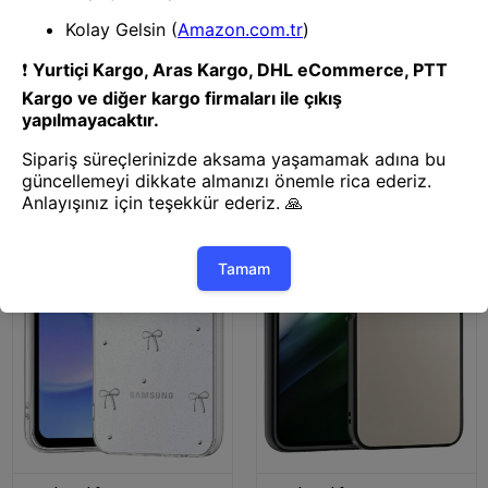
Kapak & Kılıf
Kapak & Kılıf
Mey İthalat® Samsung Galaxy
Mey İthalat® Samsung Galaxy
S25 FE Fiyonk Desenli Kapak -
S25 FE Fiyonk Desenli Kapak -
Desen 9
Desen 8