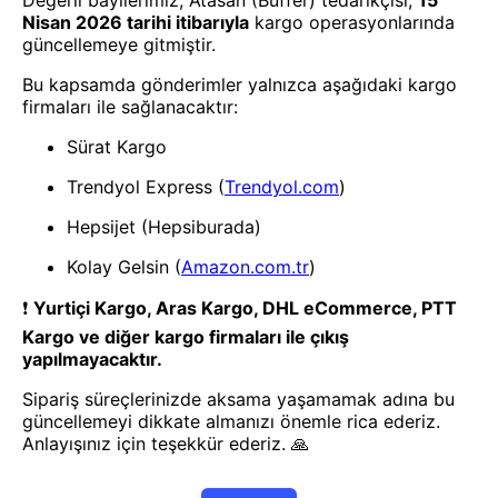
- Yenilik ve hızı keşfedin, işinizi
daha etkili ve verimli bir şekilde
yönetin!
Uygulamayı İndir
Uygulamayı İndir
App Store
Google Play
Hakkımızda
Akademi
Bilgi Merkezi
Yete Import
Yete Cargo
Yol Haritamız