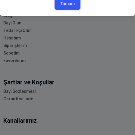
Müşteri Hizmetleri
Blog
Bayi Olun
Tedarikçi Olun
Hesabım
Siparişlerim
Sepetim
Favorilerim
Şartlar ve Koşullar
Bayi Sözleşmesi
Garanti ve İade
Kanallarımız