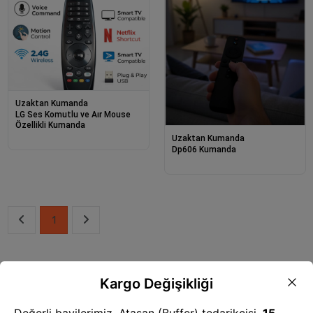
Uzaktan Kumanda
LG Ses Komutlu ve Aır Mouse
Özellikli Kumanda
Uzaktan Kumanda
Dp606 Kumanda
1