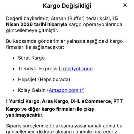
Vida & Çivi & Dübel
Vida & Çivi & Dübel
Mey İthalat® MERİDYEN SUNTA
Mey İthalat® MERİDYEN SUNTA
VİDASI 4.5X30 MM 15 ADET
VİDASI 4.5X20 MM 15 ADET
Vida & Çivi & Dübel
Vida & Çivi & Dübel
Mey İthalat® MERİDYEN SUNTA
Mey İthalat® MERİDYEN SUNTA
VİDASI 4.0X70 MM 15 ADET
VİDASI 4.0X60 MM 15 ADET