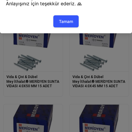
Vida & Çivi & Dübel
Vida & Çivi & Dübel
Mey İthalat® MERİDYEN SUNTA
Mey İthalat® MERİDYEN SUNTA
VİDASI 4.0X50 MM 15 ADET
VİDASI 4.0X45 MM 15 ADET