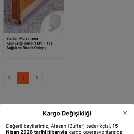
Yalıtım Malzemesi
Kapı Eşiği Bandı 3 Mt – Toz,
Soğuk ve Böcek Önleyici
Kendinden Yapışkanlı İzolasyon
Şeridi
1