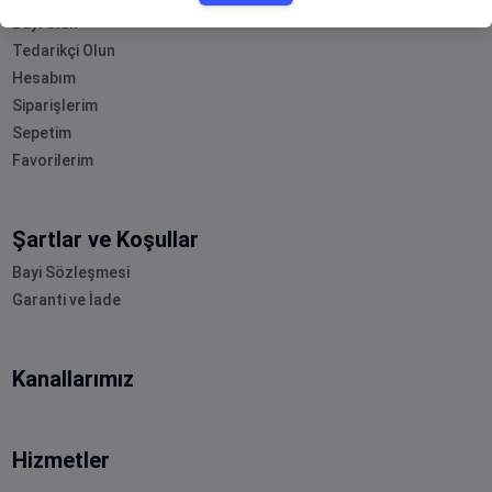
Bayi Olun
Tedarikçi Olun
Hesabım
Siparişlerim
Sepetim
Favorilerim
Şartlar ve Koşullar
Bayi Sözleşmesi
Garanti ve İade
Kanallarımız
Hizmetler