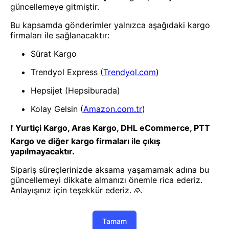
- Yenilik ve hızı keşfedin, işinizi
daha etkili ve verimli bir şekilde
yönetin!
Uygulamayı İndir
Uygulamayı İndir
App Store
Google Play
Hakkımızda
Akademi
Bilgi Merkezi
Yete Import
Yete Cargo
Yol Haritamız
Müşteri Hizmetleri
Blog