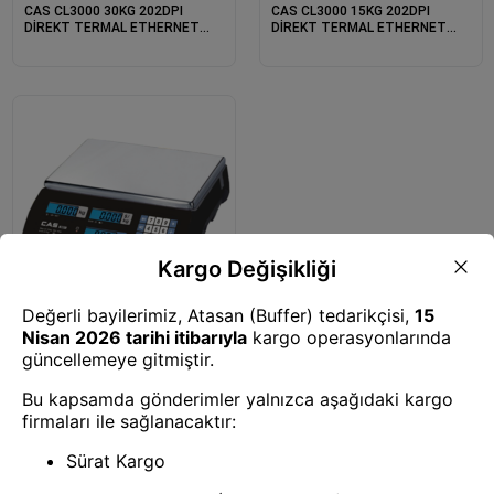
CAS CL3000 30KG 202DPI
CAS CL3000 15KG 202DPI
DİREKT TERMAL ETHERNET
DİREKT TERMAL ETHERNET
LCD EKRAN BOYUNLU
LCD EKRAN BOYUNLU
BARKODLU TERAZİ
BARKODLU TERAZİ
Yazarkasa ve Terazi
CAS ER JR 30KG LCD EKRAN
BOYUNSUZ FİYAT HESAPLAMALI
TERAZİ
1