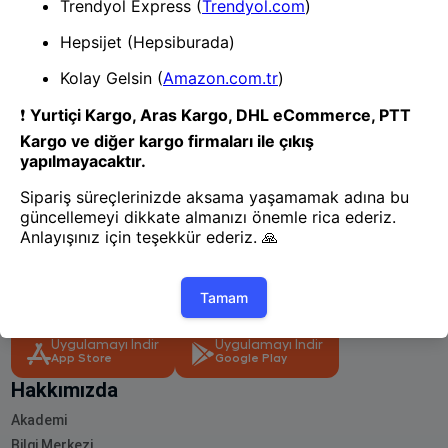
- Yenilik ve hızı keşfedin, işinizi
daha etkili ve verimli bir şekilde
yönetin!
Uygulamayı İndir
Uygulamayı İndir
App Store
Google Play
Hakkımızda
Akademi
Bilgi Merkezi