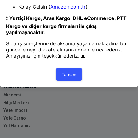
- Yenilik ve hızı keşfedin, işinizi
daha etkili ve verimli bir şekilde
yönetin!
Uygulamayı İndir
Uygulamayı İndir
App Store
Google Play
Hakkımızda
Akademi
Bilgi Merkezi
Yete Import
Yete Cargo
Yol Haritamız