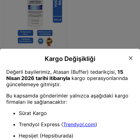
Yüz Kremi
Yoğun Nemlendirici ve Bariyer
Onarıcı Cilt Bakım Kremi
Intensive Repair Care 100ml
1