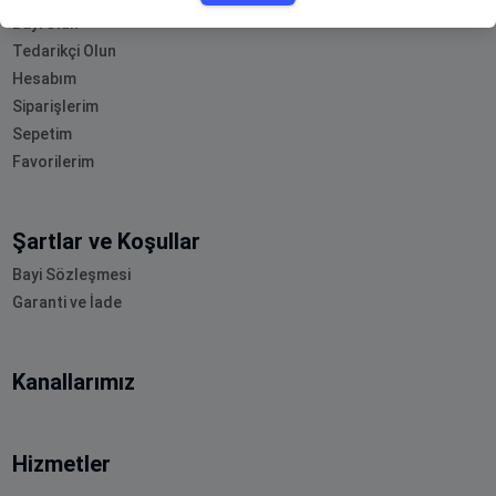
Bayi Olun
Tedarikçi Olun
Hesabım
Siparişlerim
Sepetim
Favorilerim
Şartlar ve Koşullar
Bayi Sözleşmesi
Garanti ve İade
Kanallarımız
Hizmetler