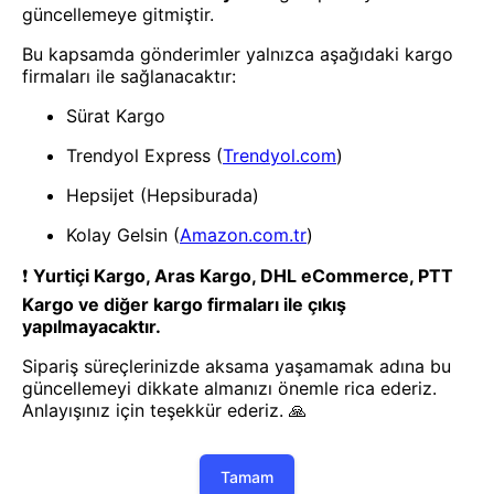
- Yenilik ve hızı keşfedin, işinizi
daha etkili ve verimli bir şekilde
yönetin!
Uygulamayı İndir
Uygulamayı İndir
App Store
Google Play
Hakkımızda
Akademi
Bilgi Merkezi
Yete Import
Yete Cargo
Yol Haritamız
Müşteri Hizmetleri
Blog