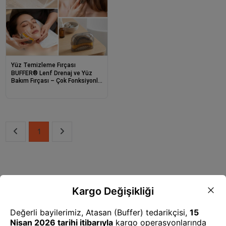
Yüz Temizleme Fırçası
BUFFER® Lenf Drenaj ve Yüz
Bakım Fırçası – Çok Fonksiyonlu
Yumuşak Kıllı Yüz Masajı, Cilt
Temizleme ve Çene Hattı
Bakım Aparatı (Kutulu)
1