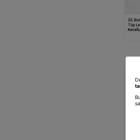
Zil, B
Tüp Le
Kanallı