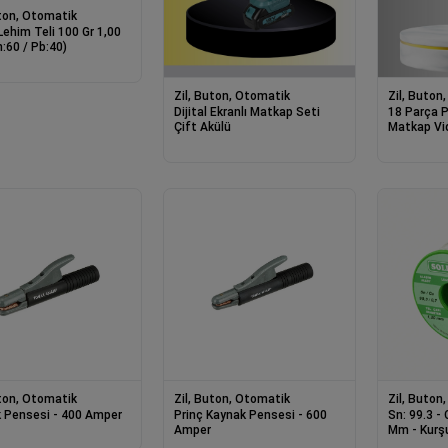
uton, Otomatik
Lehim Teli 100 Gr 1,00
:60 / Pb:40)
Zil, Buton, Otomatik
Zil, Buton
Dijital Ekranlı Matkap Seti
18 Parça P
Çift Akülü
Matkap Vi
uton, Otomatik
Zil, Buton, Otomatik
Zil, Buton
 Pensesi - 400 Amper
Prinç Kaynak Pensesi - 600
Sn: 99.3 - 
Amper
Mm - Kurş
Lehim Teli