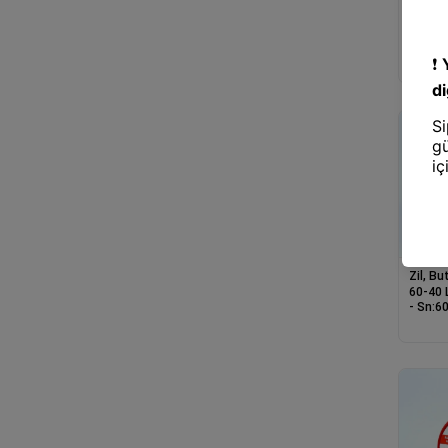
Zil, B
40-60 
Mm- Sn
Zil, B
60-40 
- Sn:60