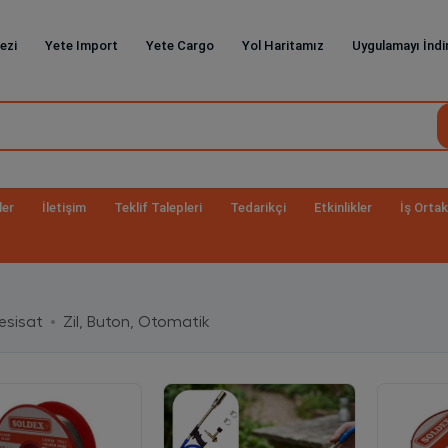
ezi
Yete Import
Yete Cargo
Yol Haritamız
Uygulamayı İndi
ler
İletişim
Teklif Talepleri
Tedarikçi
Etkinlikler
İş Ortak
Tesisat
Zil, Buton, Otomatik