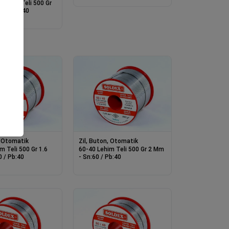
 Lehim Teli 500 Gr
60 / Pb:40
, Otomatik
Zil, Buton, Otomatik
m Teli 500 Gr 1.6
60-40 Lehim Teli 500 Gr 2 Mm
 / Pb:40
- Sn:60 / Pb:40