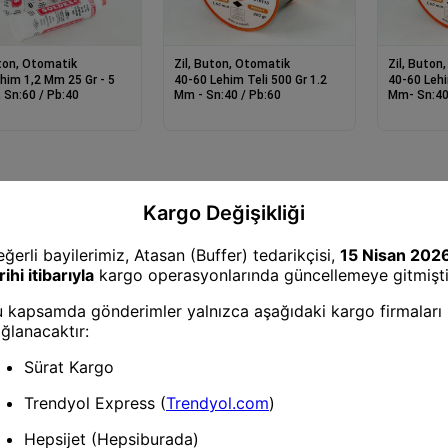
uton, Otomatik
Zil, Buton, Otomatik
Zil, Buton
him 1,2 Mm 25 Gr - 5
40-60 Lehim Teli 500 Gr 1.2
40-60 Lehi
, Sn:60 / Pb:40
Mm - Sn:40 / Pb:60
Mm- Sn:40
Zil, Buton, Otomatik
Zil, Buton