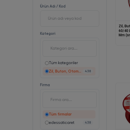
Ürün Adı / Kod
Zil, B
60/40 
Kategori
Mm (sn
Tüm kategoriler
Zil, Buton, Otomatik
438
Firma
Tüm firmalar
edessaticaret
438