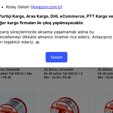
Arax 60-40 Lehim Teli 500 Gr
Arax 60-40
uton, Otomatik
1.6 Mm - Sn:60 / Pb:40
1 Mm - Sn:
Lehim Teli 200 Gr 1.6
:40 / Pb:60
uton, Otomatik
Zil, Buton, Otomatik
Zil, Buton
Lehim Teli 500 Gr 1 Mm
60-40 Lehim Teli 500 Gr 1.2
60-40 Lehi
 / Pb:40
Mm - Sn:60 / Pb:40
Mm - Sn:60