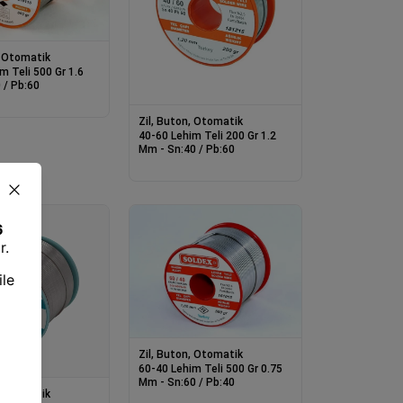
, Otomatik
m Teli 500 Gr 1.6
 / Pb:60
Zil, Buton, Otomatik
40-60 Lehim Teli 200 Gr 1.2
Mm - Sn:40 / Pb:60
Zil, Buton, Otomatik
60-40 Lehim Teli 500 Gr 0.75
Mm - Sn:60 / Pb:40
, Otomatik