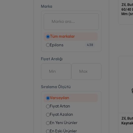
Zil, B
Marka
60/40 
Mm (sn
Tüm markalar
Epilons
438
Fiyat Aralığı
Sıralama Ölçütü
Varsayılan
Fiyat Artan
Fiyat Azalan
Zil, B
En Yeni Ürünler
Kaynak
En Eski Ürünler