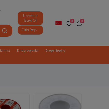
r
Ücretsiz
Bayi Ol
0
0
Giriş Yap
larımız
Entegrasyonlar
Dropshipping