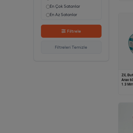
En Çok Satanlar
En Az Satanlar
Stok Azalan
Filtrele
Stok Artan
En Çok Görüntülenen
Filtreleri Temizle
En Çok Favorilenen
İsim A-Z
İsim Z-A
Zil, B
Arax 6
1.3 Mm