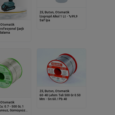
Zil, Buton, Otomatik
İzopropil Alkol 1 Lt - %99,9
Saf İpa
, Otomatik
rofesyonel Şarjlı
dalama
Zil, Buton, Otomatik
60-40 Lehim Teli 500 Gr 0.50
Mm - Sn:60 / Pb:40
, Otomatik
Cu: 0.7 - 500 Gr, 1
unsuz, Gümüşsüz