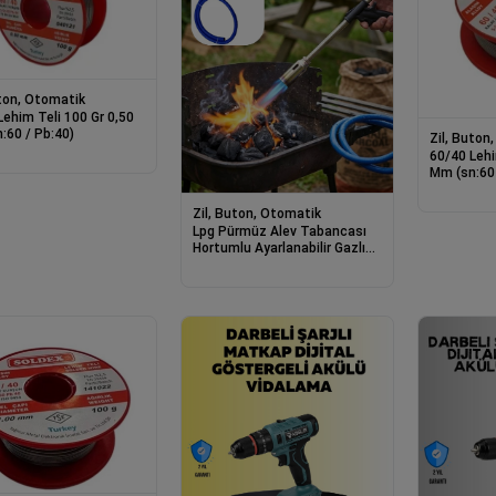
uton, Otomatik
Lehim Teli 100 Gr 0,50
:60 / Pb:40)
Zil, Buton
60/40 Lehi
Mm (sn:60 
Zil, Buton, Otomatik
Lpg Pürmüz Alev Tabancası
Hortumlu Ayarlanabilir Gazlı
Alev Yakıcı Kamp Ve Mangal
Başlatıcı