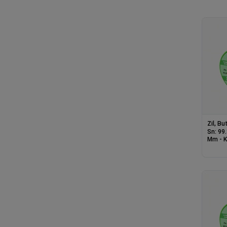
Zil, B
Sn: 99.
Mm - Kurşunsuz, Gümüşsüz
Lehim 