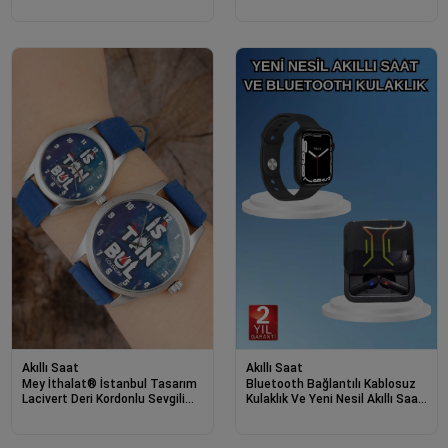
Kulaklık Kafa Üstü Kablosuz
Kulaklık Kafa Üstü Kablosuz
Kulaklık Set - Beyaz
Kulaklık Set - Siyah
Akıllı Saat
Akıllı Saat
Mey İthalat® İstanbul Tasarım
Bluetooth Bağlantılı Kablosuz
Lacivert Deri Kordonlu Sevgili
Kulaklık Ve Yeni Nesil Akıllı Saat
Saatleri
5.0 Bluetooth