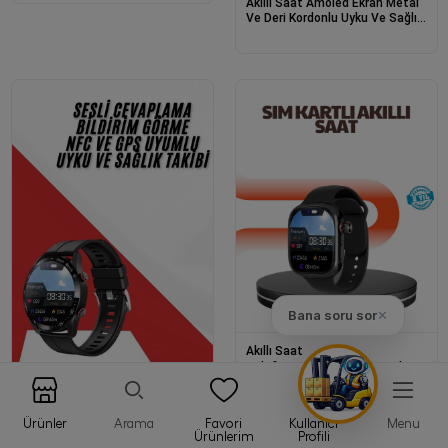
Akıllı Saat Amoled Ekran Metal
Ve Deri Kordonlu Uyku Ve Sağlık
Takibi Titreşimli
Bana soru sor
✕
Akıllı Saat
Telefon Bağımsız Sım Kartlı
Akıllı Saat Nabız Ölçerli
Akıllı Saat
Akıllı Saat 3 Kordon Akıllı Saat
Ürünler
Arama
Favori
Kullanıcı
Menu
Android Ve İos Uyumlu Uzun
Ürünlerim
Profili
Ömürlü Titreşimli