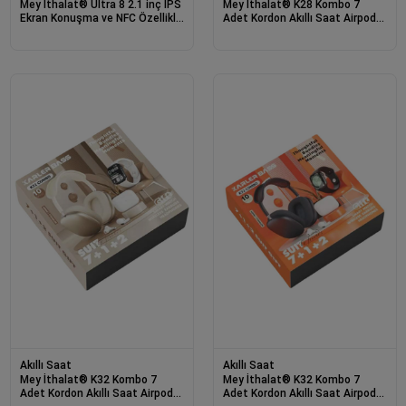
Mey İthalat® Ultra 8 2.1 inç IPS
Mey İthalat® K28 Kombo 7
Ekran Konuşma ve NFC Özellikli
Adet Kordon Akıllı Saat Airpods
Akıllı Saat - Gümüş
Kulaklık Kablosuz Hoparlör Set -
Siyah
Akıllı Saat
Akıllı Saat
Mey İthalat® K32 Kombo 7
Mey İthalat® K32 Kombo 7
Adet Kordon Akıllı Saat Airpods
Adet Kordon Akıllı Saat Airpods