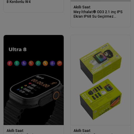
8 Kordonlu W4
Akıllı Saat
Mey İthalat® OD3 2.1 inç IPS
Ekran IP68 Su Geçirmez
Konuşma ve NFC Özellikli Akıllı
Saat - Gümüş
Akıllı Saat
Akıllı Saat