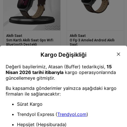
Akıllı Saat
Akıllı Saat
Sım Kartlı Akıllı Saat Gps Wifi
O Fg-3 Amoled Android Akıllı
Bluetooth Destekli
Saat