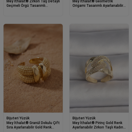
Mey İthalat® Zirkon Taş Detaylı
Mey İthalat® Geometrik
Geçmeli Örgü Tasarımlı
Origami Tasarımlı Ayarlanabilir
Ayarlanabilir Gold Renk Yüzük
Gold Renk Yüzük
Bijuteri Yüzük
Bijuteri Yüzük
Mey İthalat® Granül Dokulu Çift
Mey İthalat® Pirinç Gold Renk
Sıra Ayarlanabilir Gold Renk
Ayarlanabilir Zirkon Taşlı Kadın
Yüzük
Yüzük