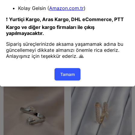
Bijuteri Yüzük
Bijuteri Yüzük
Mey İthalat® Gold Renk
Mey İthalat® Ayarlamalı Silver
Geometrik Çift Halka Yüzük
Renk Metal Zirkon ve Kristal
Taşlı Damla Model Yüzük