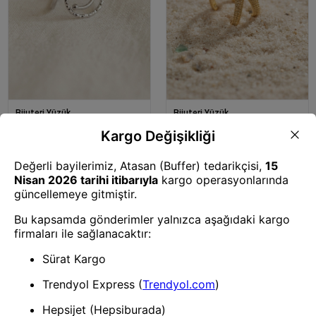
Bijuteri Yüzük
Bijuteri Yüzük
Mey İthalat® Gümüş Renk
Mey İthalat® Gold Renk Deniz
Geometrik Çift Halka Tasarım
Yıldızı Model Kadın Yüzük
Kadın Yüzük