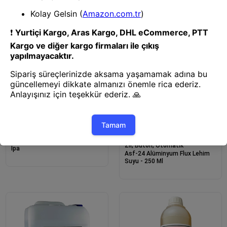
Zil, Buton, Otomatik
İzopropil Alkol 20 Lt - %99,9 Saf
Zil, Buton, Otomatik
İpa
Asf-24 Alüminyum Flux Lehim
Suyu - 250 Ml