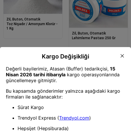
Zil, Buton, Otomatik
Toz Nişadır / Amonyum Klorür -
1 Kg
Zil, Buton, Otomatik
Lehimleme Pastası 250 Gr
Zil, Buton, Otomatik
Lehimleme Pastası 100 Gr
Zil, Buton, Otomatik
Lehimleme Pastası 50 Gr