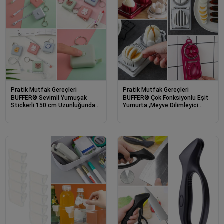
Pratik Mutfak Gereçleri
Pratik Mutfak Gereçleri
BUFFER® Sevimli Yumuşak
BUFFER® Çok Fonksiyonlu Eşit
Stickerli 150 cm Uzunluğunda
Yumurta ,Meyve Dilimleyici
Pratik Taşınabilir Çanta Boy
Kesici Aparat
Anahtarlıklı Mezura