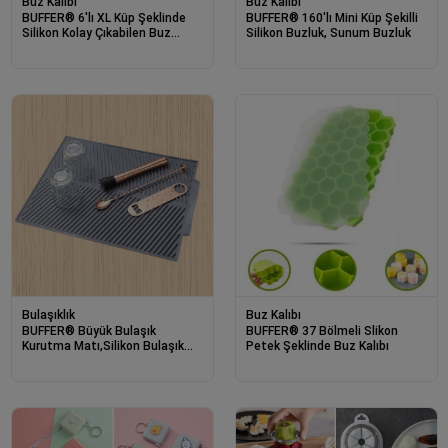
Buz Kalıbı
Buz Kalıbı
BUFFER® 6'lı XL Küp Şeklinde
BUFFER® 160'lı Mini Küp Şekilli
Silikon Kolay Çıkabilen Buz
Silikon Buzluk, Sunum Buzluk
Kalıbı
Bulaşıklık
Buz Kalıbı
BUFFER® Büyük Bulaşık
BUFFER® 37 Bölmeli Slikon
Kurutma Matı,Silikon Bulaşık
Petek Şeklinde Buz Kalıbı
Kurutma Matı Çok Amaçlı
Tezgah Üstü Mat