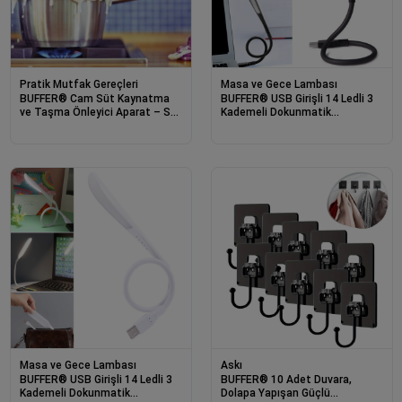
Pratik Mutfak Gereçleri
Masa ve Gece Lambası
BUFFER® Cam Süt Kaynatma
BUFFER® USB Girişli 14 Ledli 3
ve Taşma Önleyici Aparat – Süt
Kademeli Dokunmatik
Taşırmaz Güvenli
Masa/Kitap Okuma Lambası
Kaynatma,Isıya Dayanıklı Cam
Ledi Siyah
Masa ve Gece Lambası
Askı
BUFFER® USB Girişli 14 Ledli 3
BUFFER® 10 Adet Duvara,
Kademeli Dokunmatik
Dolapa Yapışan Güçlü