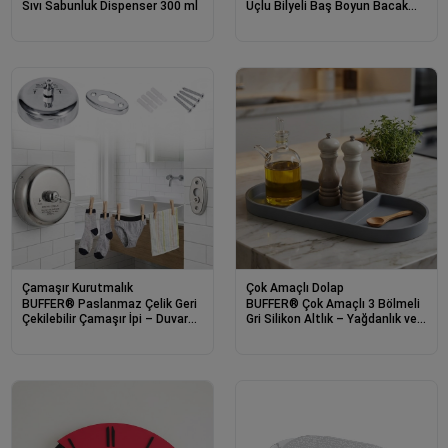
Sıvı Sabunluk Dispenser 300 ml
Uçlu Bilyeli Baş Boyun Bacak
Kol Masaj Alet Rahatlatıcı Kafa
Masaj Aparatı
Çamaşır Kurutmalık
Çok Amaçlı Dolap
BUFFER® Paslanmaz Çelik Geri
BUFFER® Çok Amaçlı 3 Bölmeli
Çekilebilir Çamaşır İpi – Duvar
Gri Silikon Altlık – Yağdanlık ve
Tipi Duvara Monte
Sunum Organizeri
Banyo,Balkon,Bahçe Çamaşır
Kurutma Askısı