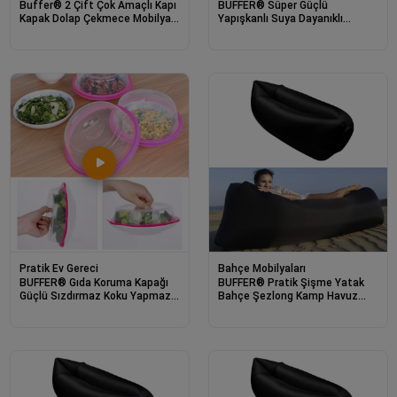
Buffer® 2 Çift Çok Amaçlı Kapı
BUFFER® Süper Güçlü
Kapak Dolap Çekmece Mobilya
Yapışkanlı Suya Dayanıklı
Durdurucu Kapatıcı Mıknatıslar
Şeffaf Askı 5li Set Yeniden
Kullanılabilir Kancalar
Pratik Ev Gereci
Bahçe Mobilyaları
BUFFER® Gıda Koruma Kapağı
BUFFER® Pratik Şişme Yatak
Güçlü Sızdırmaz Koku Yapmaz
Bahçe Şezlong Kamp Havuz
Kapak
Deniz Çadır Yatağı Tek Kişilik
Havayla Dolar Kol