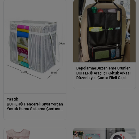
Depolama&Düzenleme Ürünleri
BUFFER® Araç içi Koltuk Arkası
Düzenleyici Çanta Fileli Cepli
Eşya Organizer Araba
Yastık
BUFFER® Pencereli Giysi Yorgan
Yastık Hurcu Saklama Çantası
Toz Geçirmez Sağlam
Düzenleyici