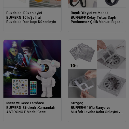
Buzdolabı Düzenleyici
Bıçak Bileyici ve Masat
BUFFER® 10'luŞeffaf
BUFFER® Kolay Tutuş Saplı
Buzdolabı Yan Kapı Düzenleyici
Paslanmaz Çelik Manuel Bıçak
Buzdolabı Dolap İçi Bölümleyici
Bileme Aleti
Aparatlar
Masa ve Gece Lambası
Süzgeç
BUFFER® Stickerlı ,Kumandalı
BUFFER® 10'lu Banyo ve
ASTRONOT Model Gece
Mutfak Lavabo Koku Önleyici ve
Lambası
Haşere Böcek Önleyici Gider
Filtresi