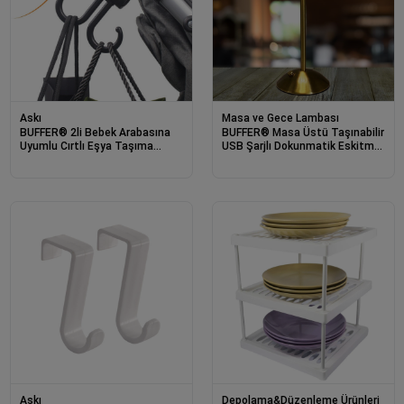
Askı
Masa ve Gece Lambası
BUFFER® 2li Bebek Arabasına
BUFFER® Masa Üstü Taşınabilir
Uyumlu Cırtlı Eşya Taşıma
USB Şarjlı Dokunmatik Eskitme
Aparatı 360 Derece Dönebilen
Aydınlatıcı Aplik Led Kristal
Plastik Kanca
Abajur
Askı
Depolama&Düzenleme Ürünleri