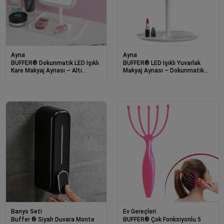
Ayna
Ayna
BUFFER® Dokunmatik LED Işıklı
BUFFER® LED Işıklı Yuvarlak
Kare Makyaj Aynası – Altı
Makyaj Aynası – Dokunmatik
Organizer Kaseli, Ayarlanabilir
Ayarlanabilir Işık Tonlu, 360°
Aydınlatmalı Masaüstü Makyaj
Döner Masaüstü Profesyonel
ve Cilt Bakım Aynası
Makyaj ve Cilt Bakım Aynası
Banyo Seti
Ev Gereçleri
Buffer ® Siyah Duvara Monte
BUFFER® Çok Fonksiyonlu 5