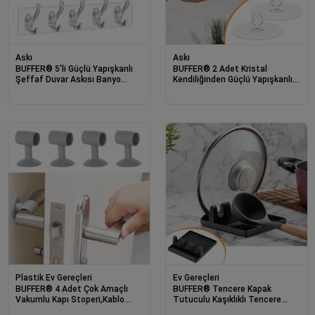
Askı
Askı
BUFFER® 5'li Güçlü Yapışkanlı
BUFFER® 2 Adet Kristal
Şeffaf Duvar Askısı Banyo
Kendiliğinden Güçlü Yapışkanlı
Mutfak Düzenleyici Pratik
Kulp Askısı Tutma Kolu
Askılık
Plastik Ev Gereçleri
Ev Gereçleri
BUFFER® 4 Adet Çok Amaçlı
BUFFER® Tencere Kapak
Vakumlu Kapı Stoperi,Kablo
Tutuculu Kaşıklıklı Tencere
Organizeri,Telefon Sabitleyici
Kapak Standı Pratik Kaşık