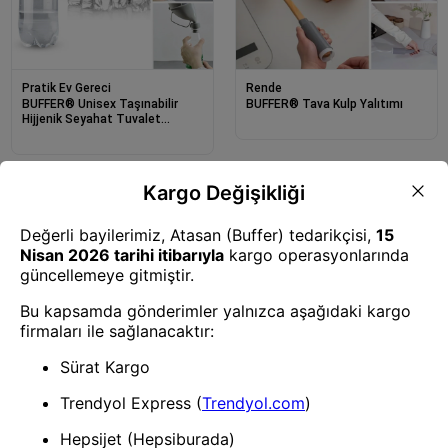
Pratik Ev Gereci
Rende
BUFFER® Unisex Taşınabilir
BUFFER® Tava Kulp Yalıtımı
Hijjenik Seyahat Tuvalet
Aparatı Seyahat Tuvalet Hunisi
Rende
Pratik Ev Gereci
BUFFER® Mutfak
BUFFER® 2'li Bebek Arabası,
Sebze,Meyve,Et,Balık,Ekmek
Motor, Bisiklet Eşya Taşıma
Doğrama Kesme Tahtası
Aparatı Plastik Kanca