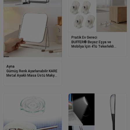
Pratik Ev Gereci
BUFFER® Beyaz Eşya ve
Mobilya İçin 4’lü Tekerlekli
Kaydırma Aparatı – Hafif ve
Orta Ağırlıktaki Ürünler İçin
Pratik Kaydırıcı Set
Ayna
Gümüş Renk Ayarlanabilir KARE
Metal Ayaklı Masa Üstü Makyaj
Aynası