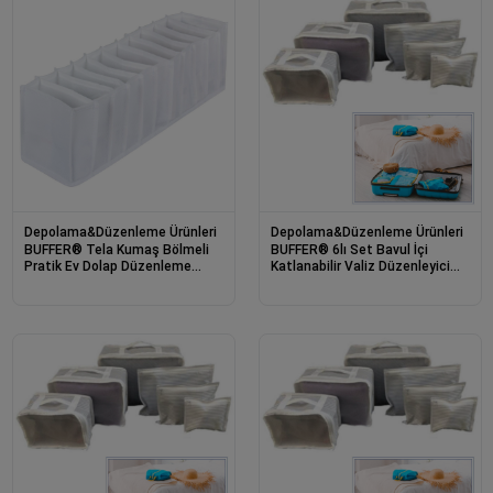
Depolama&Düzenleme Ürünleri
Depolama&Düzenleme Ürünleri
BUFFER® Tela Kumaş Bölmeli
BUFFER® 6lı Set Bavul İçi
Pratik Ev Dolap Düzenleme
Katlanabilir Valiz Düzenleyici
Çekmece İçi Düzenleyici
Eşyaları Koruyan Seyahat Seti
Akordiyon Organizer
Valiz Aksesua