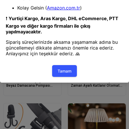
Standlı Kesim Panosu
Pratik Ev Gereci
Pratik Ev Gereci
BUFFER® Usb ile Şarj Olabilen
BUFFER® 40 ve 80 Saniye
Beyaz Damacana Pompası
Zaman Ayarlı Katlanır Otomatik
1200 mA
Damacana Pompası Beyaz Gold
Detaylı