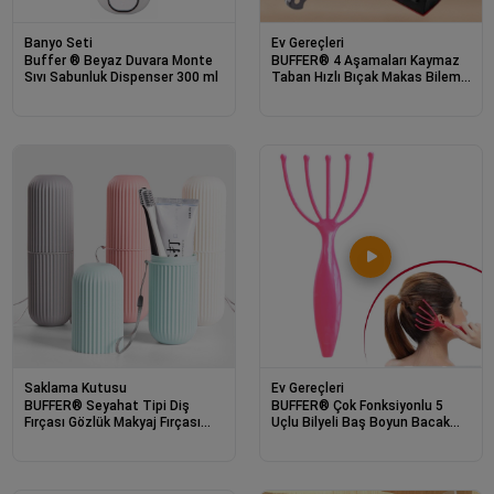
Banyo Seti
Ev Gereçleri
Buffer ® Beyaz Duvara Monte
BUFFER® 4 Aşamaları Kaymaz
Sıvı Sabunluk Dispenser 300 ml
Taban Hızlı Bıçak Makas Bileme
Aracı
Saklama Kutusu
Ev Gereçleri
BUFFER® Seyahat Tipi Diş
BUFFER® Çok Fonksiyonlu 5
Fırçası Gözlük Makyaj Fırçası
Uçlu Bilyeli Baş Boyun Bacak
İçin Çok Amaçlı Silindir Saklama
Kol Masaj Alet Rahatlatıcı Kafa
Kutusu İpli
Masaj Aparatı