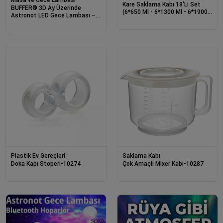
Masa ve Gece Lambası
Kare Saklama Kabı 18'Li Set
BUFFER® 3D Ay Üzerinde
(6*650 Ml - 6*1300 Ml - 6*1900
Astronot LED Gece Lambası –
Ml)
Dokunmatik 10 Renk Değiştiren
Dekoratif Çocuk Odası
Masaüstü Ay Lambası
Plastik Ev Gereçleri
Saklama Kabı
Doka Kapı Stoperi-10274
Çok Amaçlı Mixer Kabı-10287