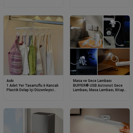
Masa/Kitap Okuma Lambası
Yapışkanlı Siyah Duvar Askısı
Ledi Beyaz
Askı
Masa ve Gece Lambası
1 Adet Yer Tasarruflu 6 Kancalı
BUFFER® USB Astronot Gece
Plastik Dolap İçi Düzenleyici
Lambası, Masa Lambası, Kitap
Pratik Askı
Okuma Lambası Işığı