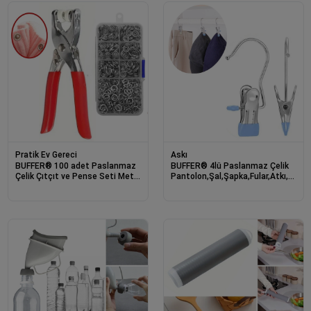
Pratik Ev Gereci
Askı
BUFFER® 100 adet Paslanmaz
BUFFER® 4lü Paslanmaz Çelik
Çelik Çıtçıt ve Pense Seti Metal
Pantolon,Şal,Şapka,Fular,Atkı,Çant
Çıt Çıt Makinesi
Askısı Mandallı Askılık