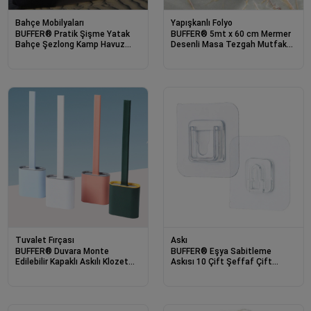
Bahçe Mobilyaları
Yapışkanlı Folyo
BUFFER® Pratik Şişme Yatak
BUFFER® 5mt x 60 cm Mermer
Bahçe Şezlong Kamp Havuz
Desenli Masa Tezgah Mutfak
Deniz Çadır Yatağı Tek Kişilik
Su Geçirmez Yapışkanlı Folyo
Havayla Dolar Kol
Sticker
Tuvalet Fırçası
Askı
BUFFER® Duvara Monte
BUFFER® Eşya Sabitleme
Edilebilir Kapaklı Askılı Klozet
Askısı 10 Çift Şeffaf Çift
Yumuşak Silikon Başlıklı
Taraflı Yapışkanlı Geçmeli Klips
Tuvalet Fırçası Seti