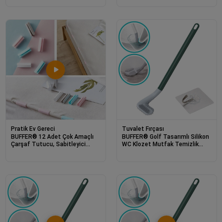
Kepçe Altlık Düzenleyici
Pratik Ev Gereci
Tuvalet Fırçası
BUFFER® 12 Adet Çok Amaçlı
BUFFER® Golf Tasarımlı Silikon
Çarşaf Tutucu, Sabitleyici
WC Klozet Mutfak Temizlik
,Kaydırmaz Nevresim Örtü
Fırçası Kanca Hediyeli
Düzenleyici Klipsler