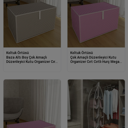
Koltuk Örtüsü
Koltuk Örtüsü
Baza Altı Boy Çok Amaçlı
Çok Amaçlı Düzenleyici Kutu
Düzenleyici Kutu Organizer Cırt
Organizer Cırt Cırtlı Hurç Mega
Cırtlı Hurç 19cm X 40cm X
Boy 30cm X 40cm X 60cm (3
50cm (1 Adet)
Adet) 6272