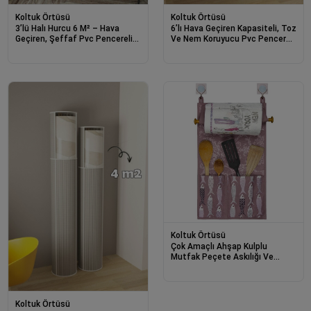
Koltuk Örtüsü
Koltuk Örtüsü
3’lü Halı Hurcu 6 M² – Hava
6’lı Hava Geçiren Kapasiteli, Toz
Geçiren, Şeffaf Pvc Pencereli
Ve Nem Koruyucu Pvc Pencereli
Ve Toz Nen Korumalı
Halı Kılıfı Hurcu – 4 M²
Koltuk Örtüsü
Çok Amaçlı Ahşap Kulplu
Mutfak Peçete Askılığı Ve
Kaşıklık
Koltuk Örtüsü