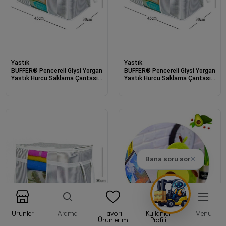
Yastık
Yastık
BUFFER® Pencereli Giysi Yorgan
BUFFER® Pencereli Giysi Yorgan
Yastık Hurcu Saklama Çantası
Yastık Hurcu Saklama Çantası
Toz Geçirmez Sağlam
Toz Geçirmez Sağlam
Düzenleyici
Düzenleyici
Bana soru sor
✕
Ürünler
Arama
Favori
Kullanıcı
Menu
Ürünlerim
Profili
Yastık