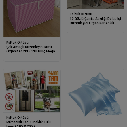
Koltuk Örtüsü
10 Gözlü Çanta Askılığı Dolap İçi
Düzenleyici Organizer Askılı
Çantalık
Koltuk Örtüsü
Çok Amaçlı Düzenleyici Kutu
Organizer Cırt Cırtlı Hurç Mega
Boy 30cm X 40cm X 60cm (1
Adet) 6272
Koltuk Örtüsü
Mıknatıslı Kapı Sineklik Tülü-
krem ( 105 X 205 )