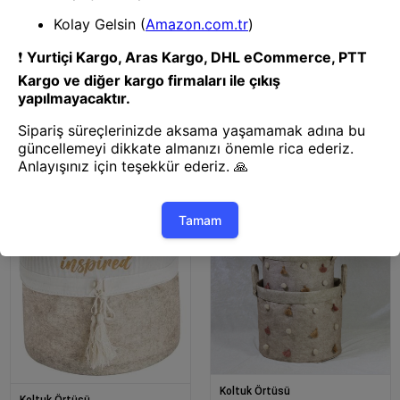
Koltuk Örtüsü
Koltuk Örtüsü
Yuvarlak Katlanabilir Çok Amaçlı
Yuvarlak Katlanabilir Çok Amaçlı
Saklama Organizer Kutu Keçe
Saklama Organizer Kutu Keçe
Sepet (mini) - 03402
Sepet (maxi) - 03396
Koltuk Örtüsü
Koltuk Örtüsü