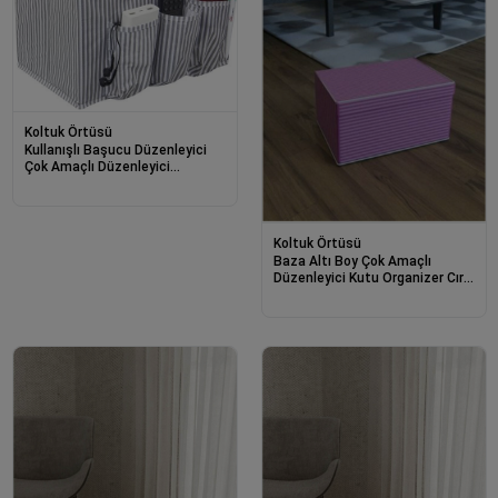
Koltuk Örtüsü
Kullanışlı Başucu Düzenleyici
Çok Amaçlı Düzenleyici
Organizer Hurç Kutu 02030
Koltuk Örtüsü
Baza Altı Boy Çok Amaçlı
Düzenleyici Kutu Organizer Cırt
Cırtlı Hurç 19cm X 40cm X
50cm (10 Adet)