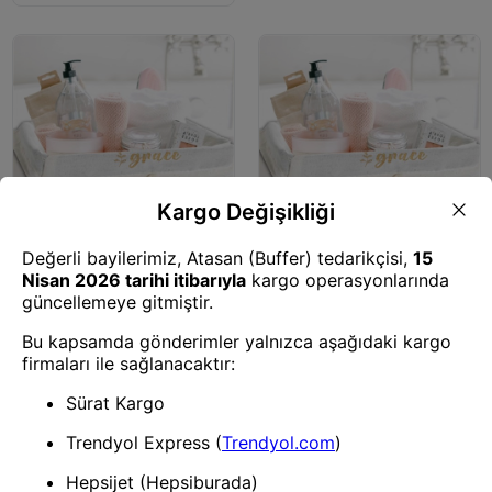
Koltuk Örtüsü
Koltuk Örtüsü
Çok Amaçlı Saklama Organizer
Çok Amaçlı Saklama Organizer
Kutu Kare Keçe Sepet (maxi) -
Kutu Kare Keçe Sepet (mega) -
03426
03419