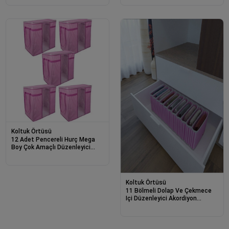
Koltuk Örtüsü
12 Adet Pencereli Hurç Mega
Boy Çok Amaçlı Düzenleyici
40x40x75 Cm 0256
Koltuk Örtüsü
11 Bölmeli Dolap Ve Çekmece
Içi Düzenleyici Akordiyon
Organizer M-00500 (6 Adet)