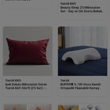
Yastık Kılıfı
Beauty Sleep 2’li Mikrosaten
Set - Saç ve Cilt Dostu Bebek
Mavi Yastık Kılıfı
Yastık Kılıfı
Yastık
İpek Dokulu Mikrosaten Saten
BUFFER® % 100 Visco Kavisli
Yastık Kılıfı 50x70 (2’li Set) –
Ortopedik Yıkanabilir Kumaş
Bordo – Saç ve Cilt Dostu
Kılıflı Bel Boyun Bacak Ağrıları
İçin Yastık