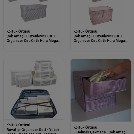
Koltuk Örtüsü
Koltuk Örtüsü
Çok Amaçlı Düzenleyici Kutu
Çok Amaçlı Düzenleyici Kutu
Organizer Cırt Cırtlı Hurç Mega
Organizer Cırt Cırtlı Hurç Mega
Plus Boy 40cm X 30cm X 70cm
Plus Boy 40cm X 30cm X 70cm
(5 Adet)
(3 Adet)
Koltuk Örtüsü
Koltuk Örtüsü
Bavul İçi Organizer Seti - Yatak
3 Bölmeli Çekmece , Çok Amaçlı