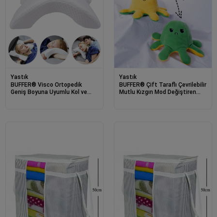
Yastık
Yastık
BUFFER® Visco Ortopedik
BUFFER® Çift Taraflı Çevrilebilir
Geniş Boyuna Uyumlu Kol ve
Mutlu Kızgın Mod Değiştiren
Bacak Destekli Yumuşak Kavisli
Sevimli Ahtapot Yastık Peluş
Baş Yastığı