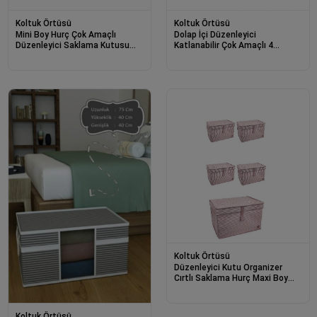
Koltuk Örtüsü
Koltuk Örtüsü
Mini Boy Hurç Çok Amaçlı
Dolap İçi Düzenleyici
Düzenleyici Saklama Kutusu
Katlanabilir Çok Amaçlı 4
40x30x45 Cm
Bölmeli Çizgili Bez Organizer
(siyah)
Koltuk Örtüsü
Düzenleyici Kutu Organizer
Cırtlı Saklama Hurç Maxi Boy
30cm X 40cm X 50cm (5 Adet)
Koltuk Örtüsü