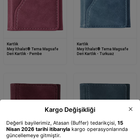
Kartlık
Kartlık
Mey İthalat® Tema Magsafe
Mey İthalat® Tema Magsafe
Deri Kartlık - Pembe
Deri Kartlık - Turkuaz