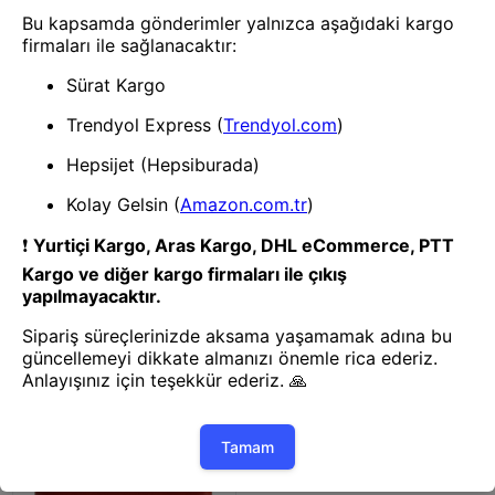
Kartlık
Kartlık
Mey İthalat® Tema Magsafe
Mey İthalat® Tema Magsafe
Deri Kartlık - Mürdüm
Deri Kartlık - Açık Mavi