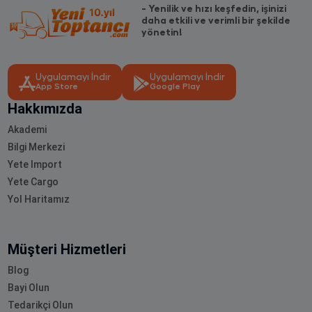
- Yenilik ve hızı keşfedin, işinizi
daha etkili ve verimli bir şekilde
yönetin!
Uygulamayı İndir
Uygulamayı İndir
App Store
Google Play
Hakkımızda
Akademi
Bilgi Merkezi
Yete Import
Yete Cargo
Yol Haritamız
Müşteri Hizmetleri
Blog
Bayi Olun
Tedarikçi Olun