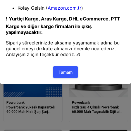
Powerbank
Powerbank
Powerbank Yüksek Kapasiteli
Hızlı Şarj 4 Çıkışlı Powerbank
60.000 Mah Hızlı Şarj Şarj
60.000 Mah Taşınabilir Dijital
Özellikli Batarya
Göstergeli