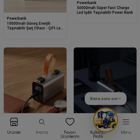
Powerbank
50000mah Süper Fast Charge
Led Işıklı Taşınabilir Power Bank
Powerbank
10000mah Güneş Enerjili
Taşınabilir Şarj Cihazı - Çift Led
Fenerli, Lcd , 2 Usb-c Powerbank
Bana soru sor
✕
Powerbank
Powerbank
Ürünler
Arama
Favori
Kullanıcı
Menu
Ürünlerim
Profili
50000 Mah Güçlü Powerbank
50.000 Mah Led Ekranlı