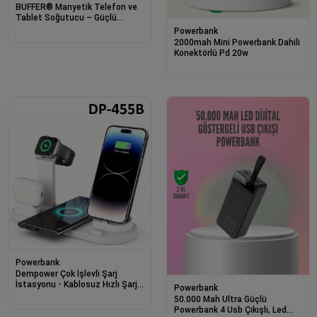
BUFFER® Manyetik Telefon ve
Tablet Soğutucu – Güçlü
Sessiz Fanlı, Hızlı Isı Dağıtıcı
Powerbank
Mobil Cihaz Soğutma Aparatı
2000mah Mini Powerbank Dahili
S25 Radiator
Konektörlü Pd 20w
Powerbank
Dempower Çok İşlevli Şarj
İstasyonu - Kablosuz Hızlı Şarj
Powerbank
Standı ve Organizer
50.000 Mah Ultra Güçlü
Powerbank 4 Usb Çıkışlı, Led