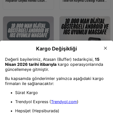
Hoparlör Geyikli Renkli Uzun
Telefon Koyma Özelliği Yüksek
Ömürlü
Ses Kaliteli
Powerbank
Powerbank
Kablosuz Çoklu Şarj Girişli
Wireless Powerbank 10000 Mah
10.000 Mah Kablolu Powerbank
Led Ekranlı Dahili Kablolu Hızlı
Taşınabilir
Şarj