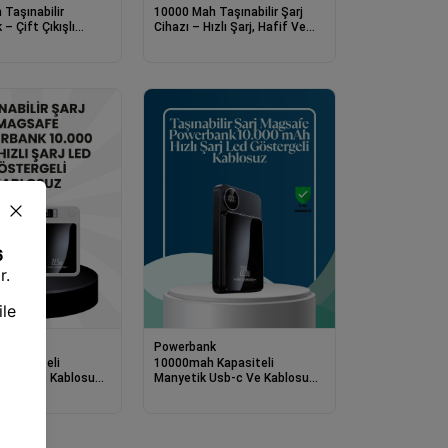
Taşınabilir
10000 Mah Taşınabilir Şarj
– Çift Çıkışlı
Cihazı – Hızlı Şarj, Hafif Ve
 Lightning Uyumlu
Dayanıklı Tasarım
k
Powerbank
Kapasiteli
10000mah Kapasiteli
Usb-c Ve Kablosuz
Manyetik Usb-c Ve Kablosuz
k W09
Powerbank W09