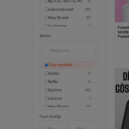
BEZOS TEKSTİL PAZ.SAN.TİC.LTD.ŞTİ.
4
edessaticaret
213
Mey İthalat
23
Soi Home
2
Power
50.000
Sonxshoop
1
Marka
Powerb
Dijital
Destekl
Cihazı
Tüm markalar
Aukey
2
Buffer
4
Epilons
213
Lenovo
1
Mey İthalat
23
Slink
1
Fiyat Aralığı
Soi Home
2