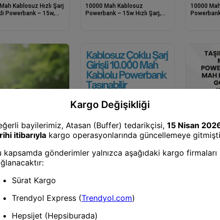
Mah Kablosuz Hızlı Şarj
10000 Mah Kablosuz
10000 Mah 
li Powerbank – 15w,
Powerbank – 15w Hızlı Şarj,
Powerbank 
Type-c Girişli
Type-c Çoklu Çıkışlı
Type-c Ve
Powerbank
Powerban
10000mah Kablosuz Ve Hızlı
10000mah 
Şarj Destekli Powerbank –
Manyetik 
Taşınabilir Şarj Gücü
Powerban
bank
ah Güneş Enerjili
ilir Şarj Cihazı - Çift
erli, Lcd , 2 Usb-c