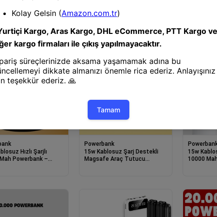
bank
bank
Powerbank
Powerban
losuz Hızlı Şarjlı
15w Kablosuz Şarj Destekli
15w Kablos
Mah Powerbank –
Magsafe Araç Tutucu
10000 Mah
ilir, Led Göstergeli
Havalandırma Klipsli
Type-c Hız