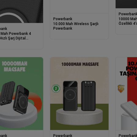
Powerban
Powerbank
10000 Mah 
Özellikli 4
10.000 Mah Wireless Şarjlı
Powerban
Powerbank
bank
 Mah Powerbank 4
ızlı Şarj Dijital
geli
bank
Powerbank
Powerban