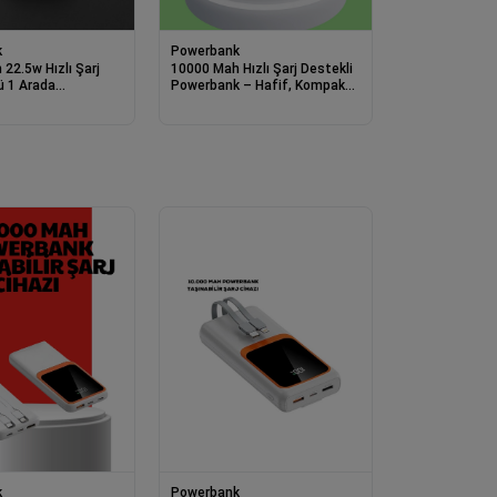
k
Powerbank
22.5w Hızlı Şarj
10000 Mah Hızlı Şarj Destekli
’ü 1 Arada
Powerbank – Hafif, Kompakt
k
Ve Güvenli
k
Powerbank