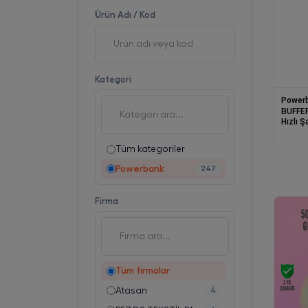
Ürün Adı / Kod
Kategori
Power
BUFFER
Hızlı 
Power
Tüm kategoriler
Powerbank
247
Firma
Tüm firmalar
Atasan
4