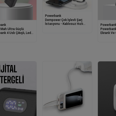
Powerbank
Dempower Çok İşlevli Şarj
İstasyonu - Kablosuz Hızlı
bank
Powerban
Şarj Standı ve Organizer
 Mah Ultra Güçlü
Powerbank
ank 4 Usb Çıkışlı, Led
Ekranlı Ve 
 Göstergeli, Hızlı Şarj
Şarj Cihazı
i Taşınabilir Şarj