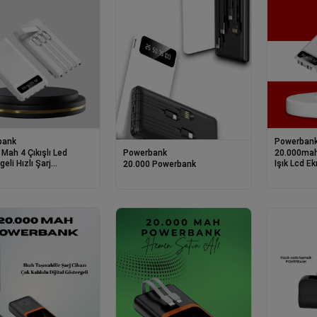
bank
Powerban
Powerbank
Mah 4 Çıkışlı Led
20.000mah
eli Hızlı Şarj
Işık Lcd Ek
20.000 Powerbank
bank
Çoklu Giriş