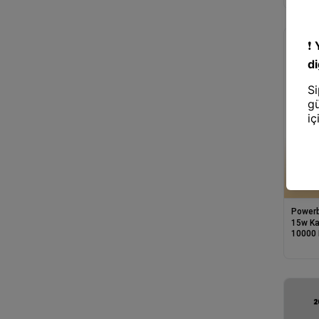
Power
Power
15w Kab
10000 
Taşınab