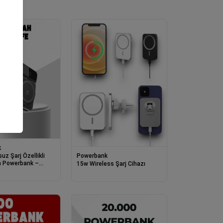
k
Powerbank
uz Şarj Özellikli
 Powerbank –
15w Wireless Şarj Cihazı
lı Şarj