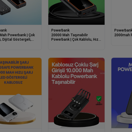
bank
Powerbank
Powerban
Mah Powerbank | Çok
20000 Mah Taşınabilir
2000mah 
, Dijital Göstergeli,
Powerbank | Çok Kablolu, Hızlı
Hızlı Şarj Cihazı
Şarj Destekli (22.5w)