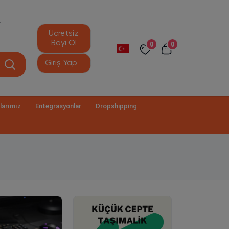
r
Ücretsiz
Bayi Ol
0
0
Giriş Yap
larımız
Entegrasyonlar
Dropshipping