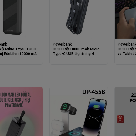
bank
Powerbank
Powerban
® Mikro Type-C USB
BUFFER® 10000 mAh Micro
BUFFER® M
Şarj Edebilen 10000 mAh
Type-C USB Lightning 4
ve Tablet
bank
Kablolu Hızlı Kablosuz Şarj
Sessiz Fanl
Powerbank
Mobil Cih
S25 Radia