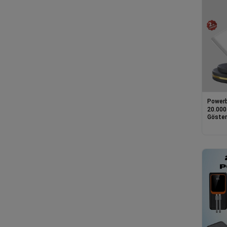
Power
20.000 
Gösterg
Power