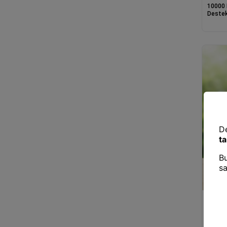
10000 
Destek
Pd20w, 
Power
10000m
Taşınab
Led Fen