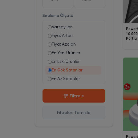
Sonxshoop
1
Sıralama Ölçütü
Varsayılan
Power
10.000
Fiyat Artan
Portlu H
Göster
Fiyat Azalan
En Yeni Ürünler
En Eski Ürünler
En Çok Satanlar
En Az Satanlar
Stok Azalan
Filtrele
Stok Artan
En Çok Görüntülenen
Filtreleri Temizle
En Çok Favorilenen
İsim A-Z
İsim Z-A
Power