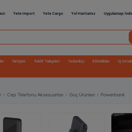
ezi
Yete Import
Yete Cargo
Yol Haritamız
Uygulamayı İndi
ler
İletişim
Teklif Talepleri
Tedarikçi
Etkinlikler
İş Ortak
r
Cep Telefonu Aksesuarları
Güç Ürünleri
Powerbank