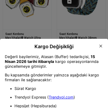
Saat Kordonu
Saat Kordonu
Mey İthalat® Watch Ultra
Mey İthalat® Watch 38mm
49mm Wowen Kordon - Siyah-
Star Kordon - Zigzag Mavi-Yeşil
Turuncu