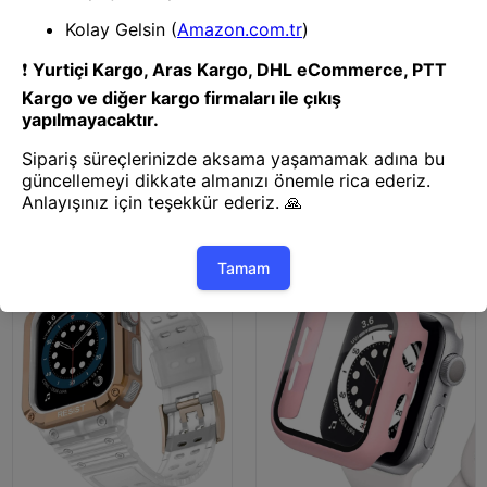
Saat Kordonu
Saat Kordonu
Mey İthalat® Watch 38mm
Mey İthalat® Watch 38mm
Star Kordon - Benekli Lacivert
Star Kordon - Benekli Siyah