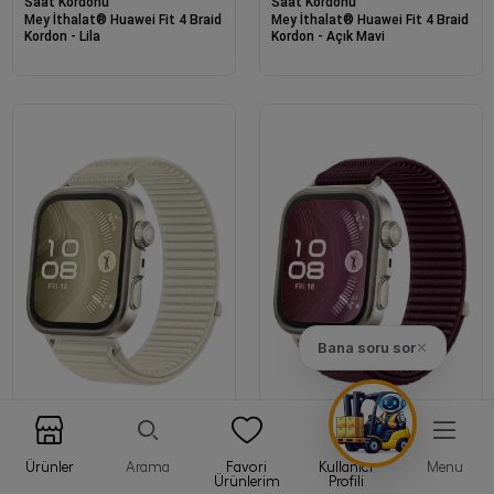
Saat Kordonu
Saat Kordonu
Mey İthalat® Huawei Fit 4 Braid
Mey İthalat® Huawei Fit 4 Braid
Kordon - Lila
Kordon - Açık Mavi
Bana soru sor
✕
Saat Kordonu
Saat Kordonu
Ürünler
Arama
Favori
Kullanıcı
Menu
Mey İthalat® Huawei Fit 4 Braid
Mey İthalat® Huawei Fit 4 Braid
Ürünlerim
Profili
Kordon - Yıldız Işığı
Kordon - Mürdüm