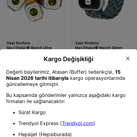
Saat Kordonu
Saat Kordonu
Mey İthalat® Watch Ultra
Mey İthalat® Watch 38mm
49mm Wowen Kordon - Siyah-
Star Kordon - Zigzag Mavi-Yeşil
Turuncu