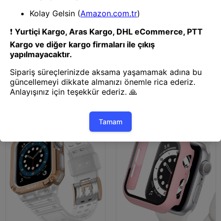
Saat Kordonu
Saat Kordonu
Mey İthalat® Watch 38mm
Mey İthalat® Watch 38mm
Star Kordon - Benekli Lacivert
Star Kordon - Benekli Siyah