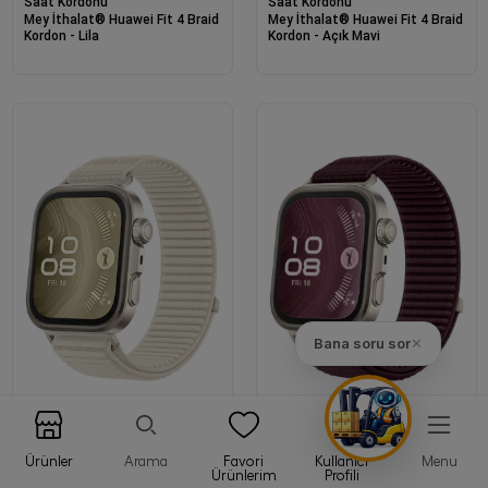
Saat Kordonu
Saat Kordonu
Mey İthalat® Huawei Fit 4 Braid
Mey İthalat® Huawei Fit 4 Braid
Kordon - Lila
Kordon - Açık Mavi
Bana soru sor
✕
Saat Kordonu
Saat Kordonu
Ürünler
Arama
Favori
Kullanıcı
Menu
Mey İthalat® Huawei Fit 4 Braid
Mey İthalat® Huawei Fit 4 Braid
Ürünlerim
Profili
Kordon - Yıldız Işığı
Kordon - Mürdüm