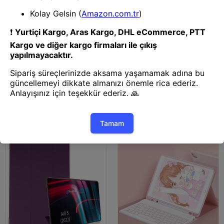
Tablet Kılıfı
Tablet Kılıfı
Mey İthalat® iPad 2022 10.9
Mey İthalat® iPad Air 5 (2022)
(10.nesil) Kılıf Tablet Smart
Kılıf Tablet Smart Kılıf -
Kılıf - Mavi
Lacivert