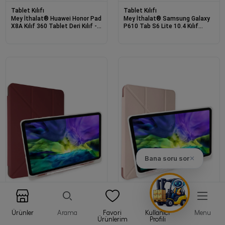
Tablet Kılıfı
Tablet Kılıfı
Mey İthalat® Huawei Honor Pad
Mey İthalat® Samsung Galaxy
X8A Kılıf 360 Tablet Deri Kılıf -
P610 Tab S6 Lite 10.4 Kılıf
Turkuaz
Kalemlikli Mars Tablet Kılıfı - Gri
Bana soru sor
✕
Ürünler
Arama
Favori
Kullanıcı
Menu
Tablet Kılıfı
Tablet Kılıfı
Ürünlerim
Profili