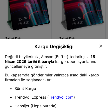
Tablet Kılıfı
Tablet Kılıfı
Mey İthalat® iPad 2022 10.9
Mey İthalat® iPad 2022 10.9
(10.nesil) Kılıf Tablet Smart
(10.nesil) Kılıf Tablet Smart
Kılıf - Koyu Yeşil
Kılıf - Gri