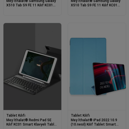
Mey İthalat® Samsung Galaxy
Mey İthalat® Samsung Galaxy
X510 Tab S9 FE 11 Kılıf KC01
X510 Tab S9 FE 11 Kılıf KC01
Smart Klavyeli Tablet Kılıfı -
Smart Klavyeli Tablet Kılıfı -
Pembe
Siyah
Tablet Kılıfı
Tablet Kılıfı
Mey İthalat® Redmi Pad SE
Mey İthalat® iPad 2022 10.9
Kılıf KC01 Smart Klavyeli Tablet
(10.nesil) Kılıf Tablet Smart
Kılıfı - Siyah
Kılıf - Açık Mavi