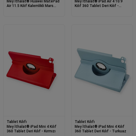
Mey İthalat® Huawei MatePad
Mey İthalat® iPad Air 4 10.9
Air 11.5 Kılıf Kalemlikli Mars
Kılıf 360 Tablet Deri Kılıf -
Tablet Kılıfı - Mürdüm
Mürdüm
Tablet Kılıfı
Tablet Kılıfı
Mey İthalat® iPad Mini 4 Kılıf
Mey İthalat® iPad Mini 4 Kılıf
360 Tablet Deri Kılıf - Kırmızı
360 Tablet Deri Kılıf - Turkuaz